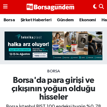
Borsa
Borsa
Şirket Haberleri
Gündem
Ekonomi
Ha
Ekonomi
Emtia
Galeri
Gündem
BORSA
Borsa'da para girişi ve
Bitcoin
çıkışının yoğun olduğu
Şirket Haberleri
hisseler
Borsa Gundem
Borsa İstanbul BIST 100 endeksi bugün %0.78