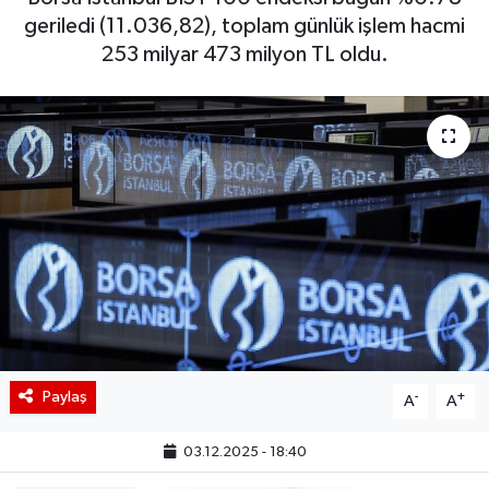
geriledi (11.036,82), toplam günlük işlem hacmi
BIST 100 Isı Haritası
253 milyar 473 milyon TL oldu.
Coin Isı Haritası
Ekonomik Takvim
Kiripto Para Piyasası
Gizlilik Sözleşmesi
Hakkımızda
İletişim
Paylaş
-
+
A
A
03.12.2025 - 18:40