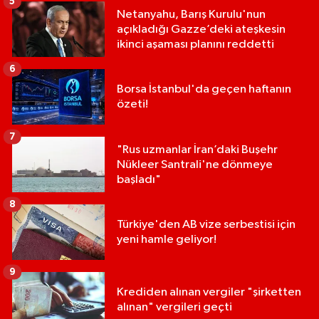
5
Netanyahu, Barış Kurulu'nun
açıkladığı Gazze’deki ateşkesin
ikinci aşaması planını reddetti
6
Borsa İstanbul'da geçen haftanın
özeti!
7
"Rus uzmanlar İran’daki Buşehr
Nükleer Santrali'ne dönmeye
başladı"
8
Türkiye'den AB vize serbestisi için
yeni hamle geliyor!
9
Krediden alınan vergiler "şirketten
alınan" vergileri geçti