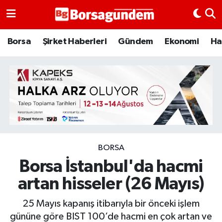
Borsa
Borsa
Şirket Haberleri
Gündem
Ekonomi
Ha
Ekonomi
Emtia
Galeri
Gündem
BORSA
Borsa İstanbul'da hacmi
Bitcoin
artan hisseler (26 Mayıs)
Şirket Haberleri
25 Mayıs kapanış itibarıyla bir önceki işlem
Borsa Gundem
gününe göre BIST 100’de hacmi en çok artan ve