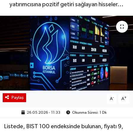
yatırımcısına pozitif getiri sağlayan hisseler...
BIST 100 Isı Haritası
Coin Isı Haritası
Ekonomik Takvim
Kiripto Para Piyasası
Gizlilik Sözleşmesi
Hakkımızda
Paylaş
-
+
A
A
İletişim
26.05.2026 - 11:33
Okunma Süresi: 1 Dk
Listede, BIST 100 endeksinde bulunan, fiyatı 9,