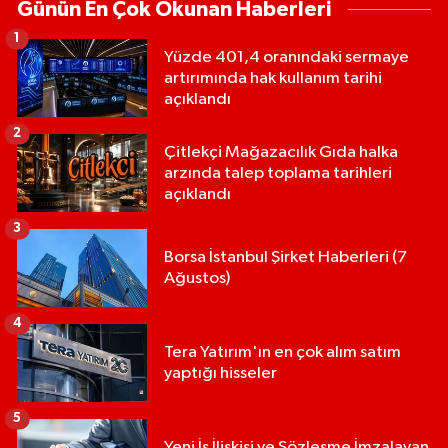
Günün En Çok Okunan Haberleri
1
Yüzde 401,4 oranındaki sermaye
artırımında hak kullanım tarihi
açıklandı
2
Çitlekçi Mağazacılık Gıda halka
arzında talep toplama tarihleri
açıklandı
3
Borsa İstanbul Şirket Haberleri (7
Ağustos)
4
Tera Yatırım'ın en çok alım satım
yaptığı hisseler
5
Yeni İş İlişkisi ve Sözleşme İmzalayan