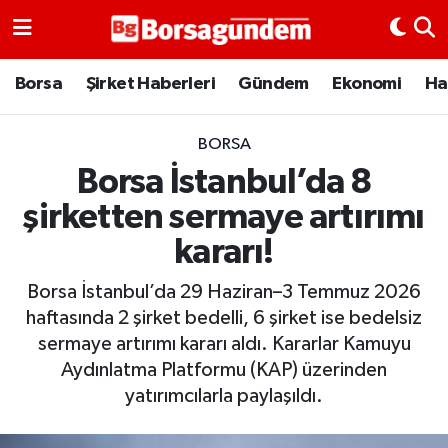
Borsa
Borsa
Şirket Haberleri
Gündem
Ekonomi
Ha
Ekonomi
BORSA
Borsa İstanbul’da 8
Emtia
şirketten sermaye artırımı
Galeri
kararı!
Gündem
Borsa İstanbul’da 29 Haziran–3 Temmuz 2026
haftasında 2 şirket bedelli, 6 şirket ise bedelsiz
Bitcoin
sermaye artırımı kararı aldı. Kararlar Kamuyu
Aydınlatma Platformu (KAP) üzerinden
Şirket Haberleri
yatırımcılarla paylaşıldı.
Borsa Gundem