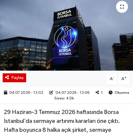
BIST 100 Isı Haritası
Coin Isı Haritası
Ekonomik Takvim
Kiripto Para Piyasası
Gizlilik Sözleşmesi
Paylaş
-
+
A
A
Hakkımızda
04.07.2026 - 13:02
04.07.2026 - 13:06
1
Okunma
Süresi: 4 Dk
İletişim
29 Haziran–3 Temmuz 2026 haftasında Borsa
İstanbul’da sermaye artırımı kararları öne çıktı.
Hafta boyunca 8 halka açık şirket, sermaye