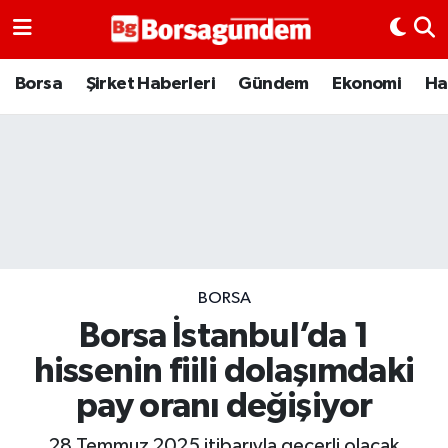
Borsa
Borsa
Şirket Haberleri
Gündem
Ekonomi
Ha
Ekonomi
Emtia
Galeri
Gündem
BORSA
Borsa İstanbul’da 1
Bitcoin
hissenin fiili dolaşımdaki
Şirket Haberleri
pay oranı değişiyor
Borsa Gundem
28 Temmuz 2025 itibarıyla geçerli olacak