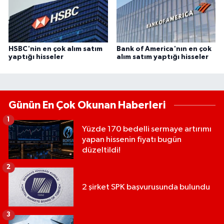
HSBC'nin en çok alım satım
Bank of America'nın en çok
yaptığı hisseler
alım satım yaptığı hisseler
Günün En Çok Okunan Haberleri
1
Yüzde 170 bedelli sermaye artırımı
yapan hissenin fiyatı bugün
düzeltildi!
2
2 şirket SPK başvurusunda bulundu
3