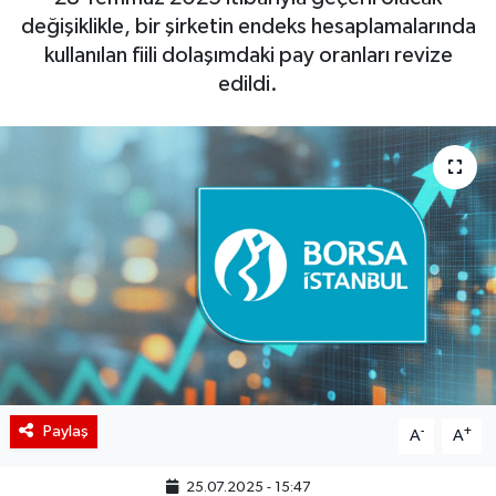
değişiklikle, bir şirketin endeks hesaplamalarında
BIST 100 Isı Haritası
kullanılan fiili dolaşımdaki pay oranları revize
edildi.
Coin Isı Haritası
Ekonomik Takvim
Kiripto Para Piyasası
Gizlilik Sözleşmesi
Hakkımızda
İletişim
Paylaş
-
+
A
A
25.07.2025 - 15:47