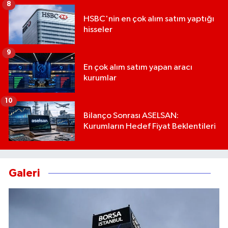
8
HSBC'nin en çok alım satım yaptığı
hisseler
9
En çok alım satım yapan aracı
kurumlar
10
Bilanço Sonrası ASELSAN:
Kurumların Hedef Fiyat Beklentileri
Galeri