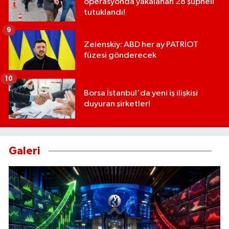
operasyonda yakalanan 28 şüpheli
tutuklandı!
9
Zelenskiy: ABD her ay PATRİOT
füzesi gönderecek
10
Borsa İstanbul'da yeni iş ilişkisi
duyuran şirketler!
Galeri