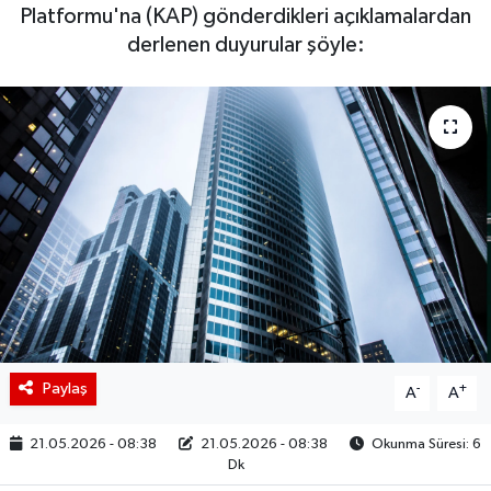
Platformu'na (KAP) gönderdikleri açıklamalardan
BIST 100 Isı Haritası
derlenen duyurular şöyle:
Coin Isı Haritası
Ekonomik Takvim
Kiripto Para Piyasası
Gizlilik Sözleşmesi
Hakkımızda
İletişim
Paylaş
-
+
A
A
21.05.2026 - 08:38
21.05.2026 - 08:38
Okunma Süresi: 6
Dk