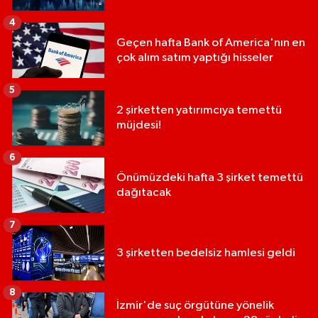
4
Geçen hafta Bank of America'nın en
çok alım satım yaptığı hisseler
5
2 şirketten yatırımcıya temettü
müjdesi!
6
Önümüzdeki hafta 3 şirket temettü
dağıtacak
7
3 şirketten bedelsiz hamlesi geldi
8
İzmir'de suç örgütüne yönelik