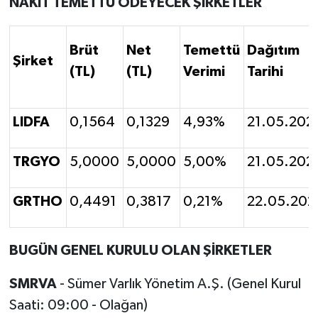
NAKİT TEMETTÜ ÖDEYECEK ŞİRKETLER
Brüt
Net
Temettü
Dağıtım
Şirket
(TL)
(TL)
Verimi
Tarihi
LIDFA
0,1564
0,1329
4,93%
21.05.202
TRGYO
5,0000
5,0000
5,00%
21.05.202
GRTHO
0,4491
0,3817
0,21%
22.05.202
BUGÜN GENEL KURULU OLAN ŞİRKETLER
SMRVA
- Sümer Varlık Yönetim A.Ş. (Genel Kurul
Saati: 09:00 - Olağan)