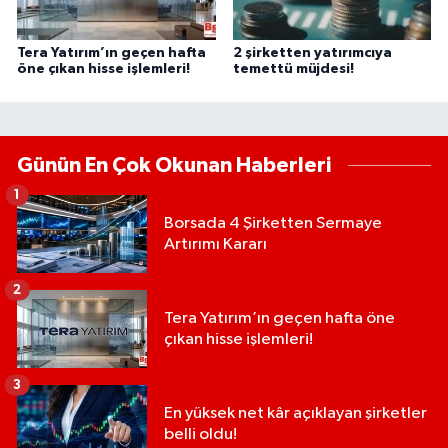
Tera Yatırım’ın geçen hafta
2 şirketten yatırımcıya
öne çıkan hisse işlemleri!
temettü müjdesi!
Günün En Çok Okunan Haberleri
1
Borsada 4 Şirketten Sermaye
Artırımı Kararı
2
Tera Yatırım’ın geçen hafta öne
çıkan hisse işlemleri!
3
En yüksek net kâr açıklayan şirketler
belli oldu!