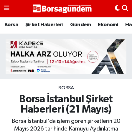
Borsa
Borsa
Şirket Haberleri
Gündem
Ekonomi
Ha
Ekonomi
Emtia
Galeri
Gündem
BORSA
Borsa İstanbul Şirket
Bitcoin
Haberleri (21 Mayıs)
Şirket Haberleri
Borsa İstanbul'da işlem gören şirketlerin 20
Borsa Gundem
Mayıs 2026 tarihinde Kamuyu Aydınlatma