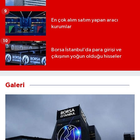
9
En çok alım satım yapan aracı
kurumlar
10
Borsa İstanbul’da para girişi ve
çıkışının yoğun olduğu hisseler
Galeri