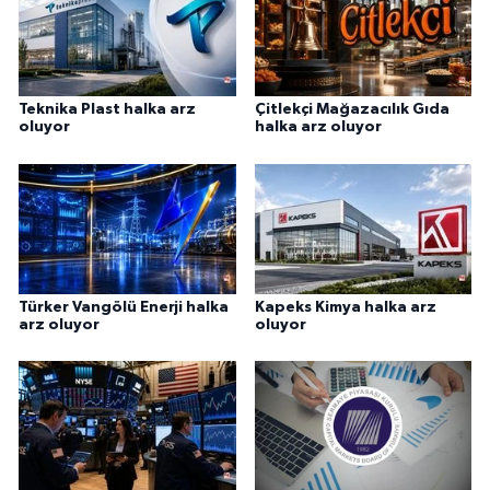
Teknika Plast halka arz
Çitlekçi Mağazacılık Gıda
oluyor
halka arz oluyor
Türker Vangölü Enerji halka
Kapeks Kimya halka arz
arz oluyor
oluyor