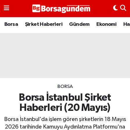
Borsa
Borsa
Şirket Haberleri
Gündem
Ekonomi
Ha
Ekonomi
Emtia
Galeri
Gündem
BORSA
Borsa İstanbul Şirket
Bitcoin
Haberleri (20 Mayıs)
Şirket Haberleri
Borsa İstanbul'da işlem gören şirketlerin 18 Mayıs
Borsa Gundem
2026 tarihinde Kamuyu Aydınlatma Platformu'na