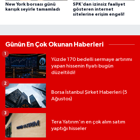
New York borsası günü
SPK'dan izinsiz faaliyet
karışık seyirle tamamladı
gösteren internet
sitelerine erişim engeli!
Günün En Çok Okunan Haberleri
1
Yüzde 170 bedelli sermaye artırımı
yapan hissenin fiyatı bugün
düzeltildi!
2
Borsa İstanbul Şirket Haberleri (5
Ağustos)
3
Tera Yatırım'ın en çok alım satım
yaptığı hisseler