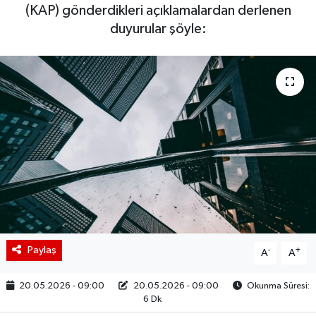
(KAP) gönderdikleri açıklamalardan derlenen
BIST 100 Isı Haritası
duyurular şöyle:
Coin Isı Haritası
Ekonomik Takvim
Kiripto Para Piyasası
Gizlilik Sözleşmesi
Hakkımızda
İletişim
Paylaş
-
+
A
A
20.05.2026 - 09:00
20.05.2026 - 09:00
Okunma Süresi:
6 Dk