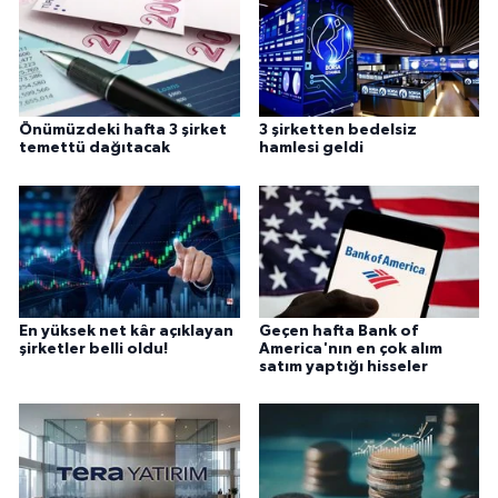
Önümüzdeki hafta 3 şirket
3 şirketten bedelsiz
temettü dağıtacak
hamlesi geldi
En yüksek net kâr açıklayan
Geçen hafta Bank of
şirketler belli oldu!
America'nın en çok alım
satım yaptığı hisseler