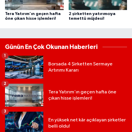
Tera Yatırım’ın geçen hafta
2 şirketten yatırımcıya
öne çıkan hisse işlemleri!
temettü müjdesi!
Günün En Çok Okunan Haberleri
1
Borsada 4 Şirketten Sermaye
Artırımı Kararı
2
Tera Yatırım’ın geçen hafta öne
çıkan hisse işlemleri!
3
En yüksek net kâr açıklayan şirketler
belli oldu!