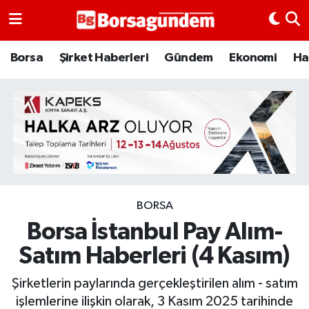
Borsa
Borsa
Şirket Haberleri
Gündem
Ekonomi
Ha
Ekonomi
Emtia
Galeri
Gündem
BORSA
Borsa İstanbul Pay Alım-
Bitcoin
Satım Haberleri (4 Kasım)
Şirket Haberleri
Şirketlerin paylarında gerçekleştirilen alım - satım
Borsa Gundem
işlemlerine ilişkin olarak, 3 Kasım 2025 tarihinde