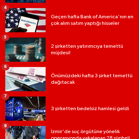
4
Geçen hafta Bank of America'nın en
çok alım satım yaptığı hisseler
5
2 şirketten yatırımcıya temettü
müjdesi!
6
Önümüzdeki hafta 3 şirket temettü
dağıtacak
7
3 şirketten bedelsiz hamlesi geldi
8
İzmir'de suç örgütüne yönelik
operasyonda yakalanan 28 şüpheli