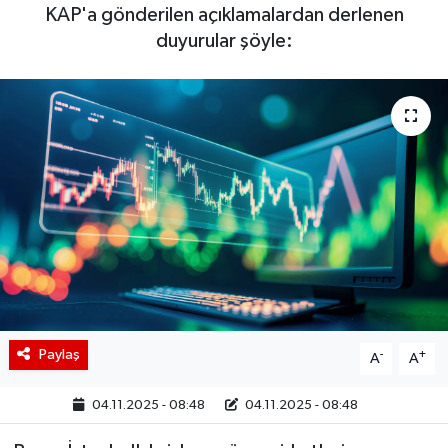
KAP'a gönderilen açıklamalardan derlenen
BIST 100 Isı Haritası
duyurular şöyle:
Coin Isı Haritası
Ekonomik Takvim
Kiripto Para Piyasası
Gizlilik Sözleşmesi
Hakkımızda
İletişim
Paylaş
-
+
A
A
04.11.2025 - 08:48
04.11.2025 - 08:48