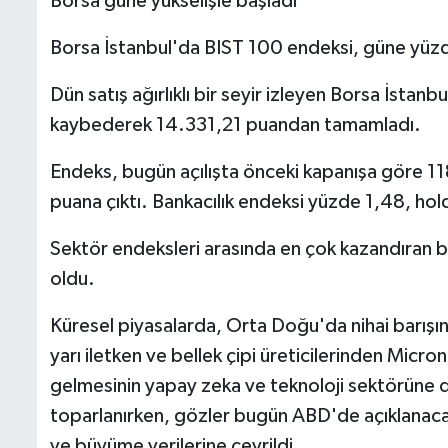
Borsa güne yükselişle başladı
Borsa İstanbul'da BIST 100 endeksi, güne yüz
Dün satış ağırlıklı bir seyir izleyen Borsa İst
kaybederek 14.331,21 puandan tamamladı.
Endeks, bugün açılışta önceki kapanışa göre 1
puana çıktı. Bankacılık endeksi yüzde 1,48, h
Sektör endeksleri arasında en çok kazandıran ba
oldu.
Küresel piyasalarda, Orta Doğu'da nihai barışı
yarı iletken ve bellek çipi üreticilerinden Micr
gelmesinin yapay zeka ve teknoloji sektörüne dai
toparlanırken, gözler bugün ABD'de açıklanacak
ve büyüme verilerine çevrildi.