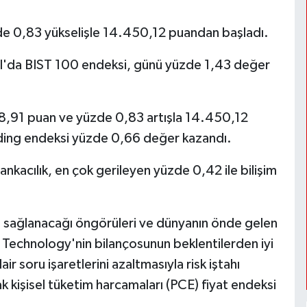
de 0,83 yükselişle 14.450,12 puandan başladı.
anbul'da BIST 100 endeksi, günü yüzde 1,43 değer
18,91 puan ve yüzde 0,83 artışla 14.450,12
olding endeksi yüzde 0,66 değer kazandı.
nkacılık, en çok gerileyen yüzde 0,42 ile bilişim
n sağlanacağı öngörüleri ve dünyanın önde gelen
on Technology'nin bilançosunun beklentilerden iyi
r soru işaretlerini azaltmasıyla risk iştahı
 kişisel tüketim harcamaları (PCE) fiyat endeksi