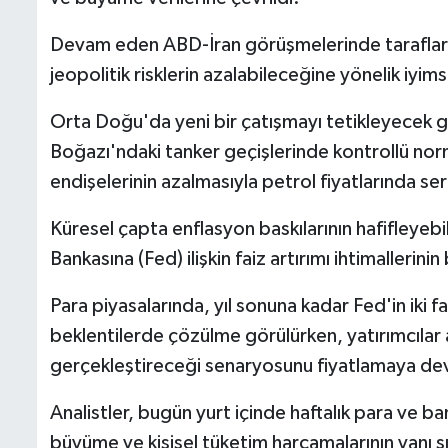
Devam eden ABD-İran görüşmelerinde taraflar
jeopolitik risklerin azalabileceğine yönelik iyimse
Orta Doğu'da yeni bir çatışmayı tetikleyecek
Boğazı'ndaki tanker geçişlerinde kontrollü nor
endişelerinin azalmasıyla petrol fiyatlarında se
Küresel çapta enflasyon baskılarının hafifleyeb
Bankasına (Fed) ilişkin faiz artırımı ihtimallerin
Para piyasalarında, yıl sonuna kadar Fed'in iki 
beklentilerde çözülme görülürken, yatırımcılar ağı
gerçekleştireceği senaryosunu fiyatlamaya de
Analistler, bugün yurt içinde haftalık para ve ba
büyüme ve kişisel tüketim harcamalarının yanı s