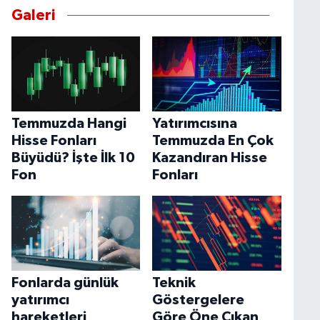
Galeri
Temmuzda Hangi
Yatırımcısına
Hisse Fonları
Temmuzda En Çok
Büyüdü? İşte İlk 10
Kazandıran Hisse
Fon
Fonları
Fonlarda günlük
Teknik
yatırımcı
Göstergelere
hareketleri
Göre Öne Çıkan