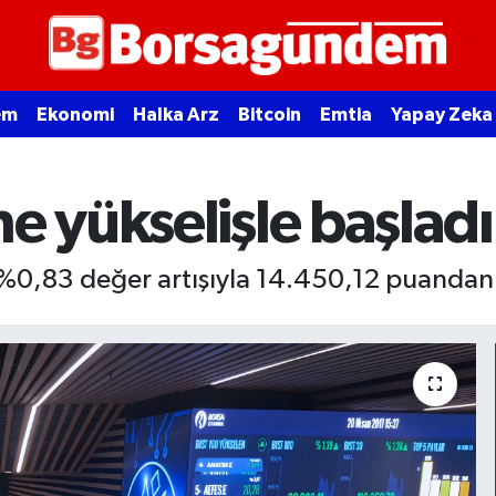
em
Ekonomi
Halka Arz
Bitcoin
Emtia
Yapay Zeka
e yükselişle başladı
 %0,83 değer artışıyla 14.450,12 puandan 