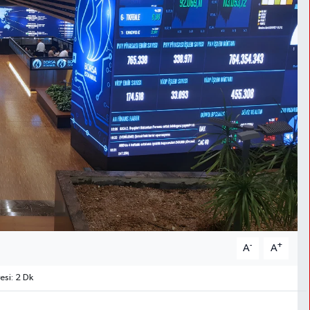
-
+
A
A
si: 2 Dk