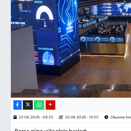
BIST 100 Isı Haritası
Coin Isı Haritası
Ekonomik Takvim
Kiripto Para Piyasası
Gizlilik Sözleşmesi
Hakkımızda
İletişim
25.06.2026 - 09:55
25.06.2026 - 10:01
Okunma Süre