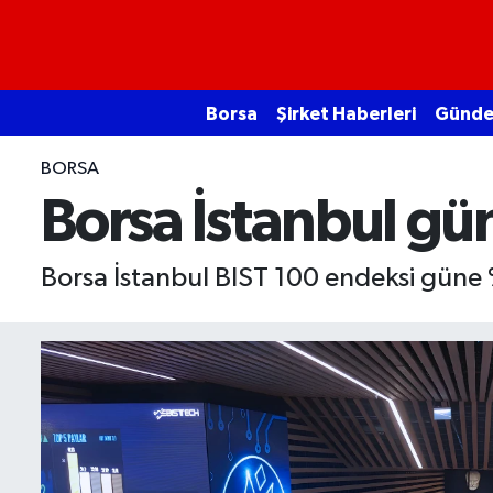
Borsa
Borsa
Şirket Haberleri
Günd
Ekonomi
BORSA
Emtia
Borsa İstanbul gün
Galeri
Borsa İstanbul BIST 100 endeksi güne
Gündem
Bitcoin
Şirket Haberleri
Borsa Gundem