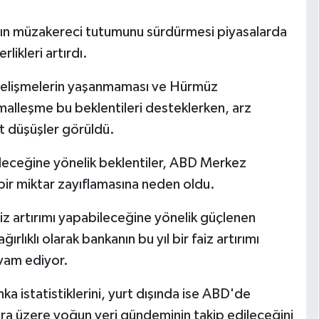
ın müzakereci tutumunu sürdürmesi piyasalarda
rlikleri artırdı.
 gelişmelerin yaşanmaması ve Hürmüz
malleşme bu beklentileri desteklerken, arz
rt düşüşler görüldü.
ileceğine yönelik beklentiler, ABD Merkez
in bir miktar zayıflamasına neden oldu.
faiz artırımı yapabileceğine yönelik güçlenen
rlıklı olarak bankanın bu yıl bir faiz artırımı
vam ediyor.
nka istatistiklerini, yurt dışında ise ABD'de
ıra üzere yoğun veri gündeminin takip edileceğini