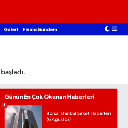
Galeri
FinansGundem
başladı.
Günün En Çok Okunan Haberleri
1
Borsa İstanbul Şirket Haberleri
(6 Ağustos)