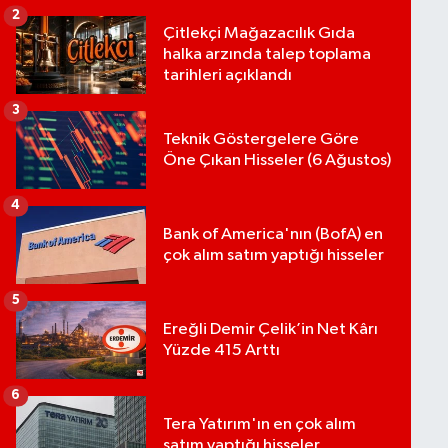
2
Çitlekçi Mağazacılık Gıda
halka arzında talep toplama
tarihleri açıklandı
3
Teknik Göstergelere Göre
Öne Çıkan Hisseler (6 Ağustos)
4
Bank of America'nın (BofA) en
çok alım satım yaptığı hisseler
5
Ereğli Demir Çelik’in Net Kârı
Yüzde 415 Arttı
6
Tera Yatırım'ın en çok alım
satım yaptığı hisseler