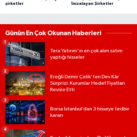
şirketler
İmzalayan Şirketler
Günün En Çok Okunan Haberleri
1
Tera Yatırım'ın en çok alım satım
yaptığı hisseler
2
Ereğli Demir Çelik'ten Dev Kâr
Sürprizi: Kurumlar Hedef Fiyatları
Revize Etti
3
Borsa İstanbul’dan 3 hisseye tedbir
kararı
4