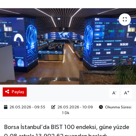
BIST 100 Isı Haritası
Coin Isı Haritası
Ekonomik Takvim
Kiripto Para Piyasası
Gizlilik Sözleşmesi
Hakkımızda
Paylaş
-
+
A
A
İletişim
26.05.2026 - 09:55
26.05.2026 - 10:09
Okunma Süresi:
1 Dk
Borsa İstanbul'da BIST 100 endeksi, güne yüzde