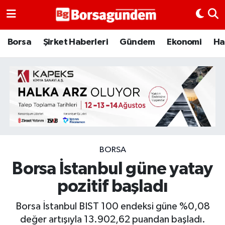
Borsa
Borsa
Şirket Haberleri
Gündem
Ekonomi
Ha
Ekonomi
Emtia
Galeri
Gündem
BORSA
Borsa İstanbul güne yatay
Bitcoin
pozitif başladı
Şirket Haberleri
Borsa İstanbul BIST 100 endeksi güne %0,08
Borsa Gundem
değer artışıyla 13.902,62 puandan başladı.