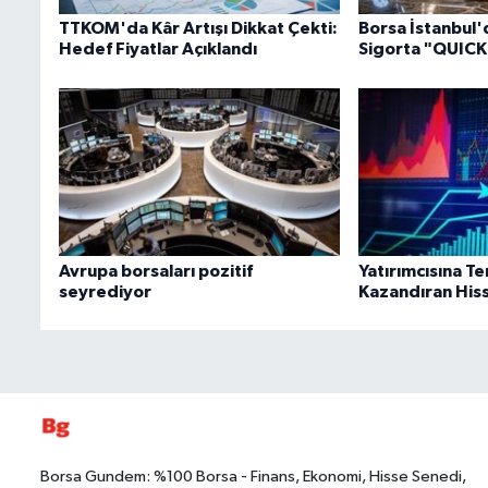
TTKOM'da Kâr Artışı Dikkat Çekti:
Borsa İstanbul'
Hedef Fiyatlar Açıklandı
Sigorta "QUICK" 
Avrupa borsaları pozitif
Yatırımcısına 
seyrediyor
Kazandıran Hiss
Borsa Gundem: %100 Borsa - Finans, Ekonomi, Hisse Senedi,