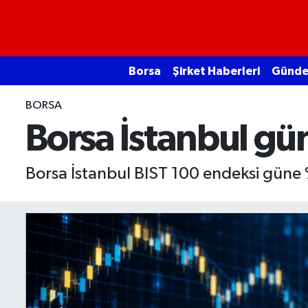
Borsa
Borsa
Şirket Haberleri
Günd
Ekonomi
BORSA
Emtia
Borsa İstanbul gü
Galeri
Borsa İstanbul BIST 100 endeksi güne
Gündem
Bitcoin
Şirket Haberleri
Borsa Gundem