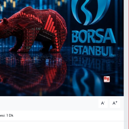
-
+
A
A
si: 1 Dk