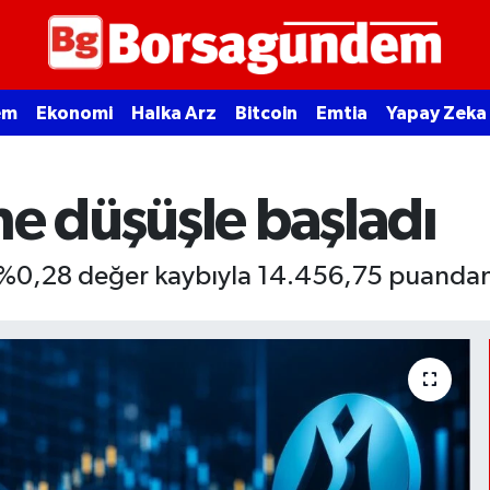
em
Ekonomi
Halka Arz
Bitcoin
Emtia
Yapay Zeka
ne düşüşle başladı
 %0,28 değer kaybıyla 14.456,75 puandan