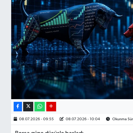
BIST 100 Isı Haritası
Coin Isı Haritası
Ekonomik Takvim
Kiripto Para Piyasası
Gizlilik Sözleşmesi
Hakkımızda
İletişim
08.07.2026 - 09:55
08.07.2026 - 10:04
Okunma Süre