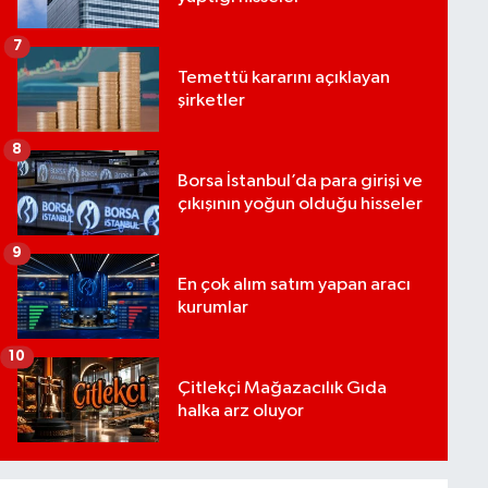
7
Temettü kararını açıklayan
şirketler
8
Borsa İstanbul’da para girişi ve
çıkışının yoğun olduğu hisseler
9
En çok alım satım yapan aracı
kurumlar
10
Çitlekçi Mağazacılık Gıda
halka arz oluyor