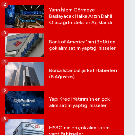
2
Yarın İşlem Görmeye
Başlayacak Halka Arzın Dahil
Olacağı Endeksler Açıklandı
3
Bank of America'nın (BofA) en
çok alım satım yaptığı hisseler
4
Borsa İstanbul Şirket Haberleri
(6 Ağustos)
5
Yapı Kredi Yatırım'ın en çok
alım satım yaptığı hisseler
6
HSBC'nin en çok alım satım
yaptığı hisseler