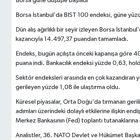
Borsa güne düşüşle başladı
Borsa İstanbul'da BIST 100 endeksi, güne yü
Dün alış ağırlıklı bir seyir izleyen Borsa İsta
kazancıyla 14.497,37 puandan tamamladı.
Endeks, bugün açılışta önceki kapanışa göre 
puana indi. Bankacılık endeksi yüzde 0,63, ho
Sektör endeksleri arasında en çok kazandıran y
gerileyen yüzde 1,08 ile ulaştırma oldu.
Küresel piyasalar, Orta Doğu'da tırmanan gerili
adımları üzerindeki dolaylı etkilerine ilişkin end
Merkez Bankasının (Fed) toplantı tutanaklarına 
Analistler, 36.⁠ ⁠NATO Devlet ve Hükümet Başka