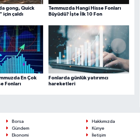
da gong, Quick
Temmuzda Hangi Hisse Fonları
için çaldı
Büyüdü? İşte İlk 10 Fon
Temmuzda En Çok
Fonlarda günlük yatırımcı
e Fonları
hareketleri
Borsa
Hakkımızda
Gündem
Künye
Ekonomi
İletişim