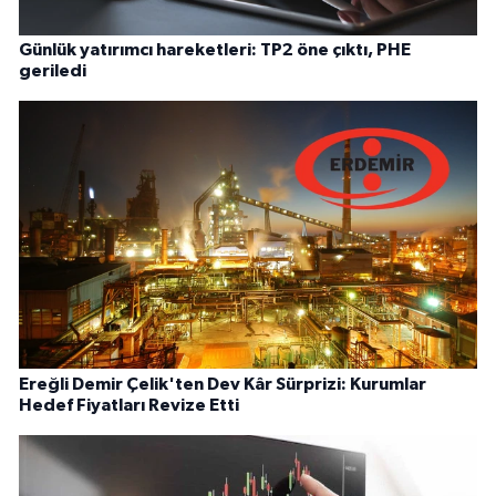
Günlük yatırımcı hareketleri: TP2 öne çıktı, PHE
geriledi
Ereğli Demir Çelik'ten Dev Kâr Sürprizi: Kurumlar
Hedef Fiyatları Revize Etti