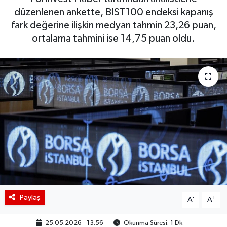
düzenlenen ankette, BIST100 endeksi kapanış
BIST 100 Isı Haritası
fark değerine ilişkin medyan tahmin 23,26 puan,
ortalama tahmini ise 14,75 puan oldu.
Coin Isı Haritası
Ekonomik Takvim
Kiripto Para Piyasası
Gizlilik Sözleşmesi
Hakkımızda
İletişim
Paylaş
-
+
A
A
25.05.2026 - 13:56
Okunma Süresi: 1 Dk