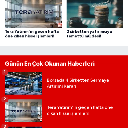
Tera Yatırım’ın geçen hafta
2 şirketten yatırımcıya
öne çıkan hisse işlemleri!
temettü müjdesi!
Günün En Çok Okunan Haberleri
1
Borsada 4 Şirketten Sermaye
Artırımı Kararı
2
Tera Yatırım’ın geçen hafta öne
çıkan hisse işlemleri!
3