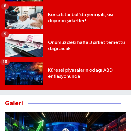
8
Borsa İstanbul'da yeni iş ilişkisi
duyuran şirketler!
9
Önümüzdeki hafta 3 şirket temettü
dağıtacak
10
Küresel piyasaların odağı ABD
enflasyonunda
Galeri