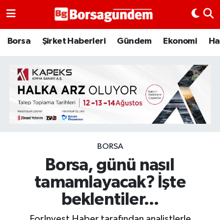
Borsa
Borsa
Şirket Haberleri
Gündem
Ekonomi
Ha
Ekonomi
Emtia
Galeri
Gündem
BORSA
Borsa, günü nasıl
Bitcoin
tamamlayacak? İşte
Şirket Haberleri
beklentiler...
Borsa Gundem
ForInvest Haber tarafından analistlerle