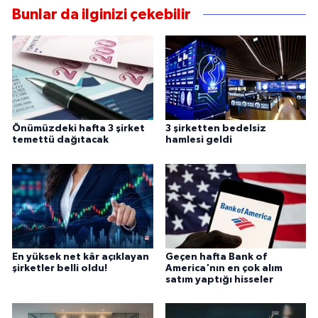
Bunlar da ilginizi çekebilir
Önümüzdeki hafta 3 şirket
3 şirketten bedelsiz
temettü dağıtacak
hamlesi geldi
En yüksek net kâr açıklayan
Geçen hafta Bank of
şirketler belli oldu!
America'nın en çok alım
satım yaptığı hisseler