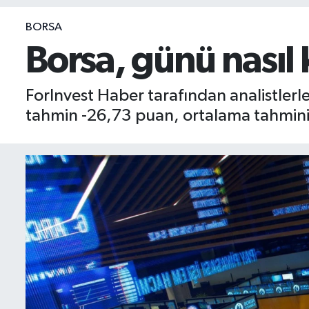
BIST 100 Isı Haritası
BORSA
Borsa, günü nasıl 
Coin Isı Haritası
ForInvest Haber tarafından analistler
Ekonomik Takvim
tahmin -26,73 puan, ortalama tahmini 
Kiripto Para Piyasası
Gizlilik Sözleşmesi
Hakkımızda
İletişim