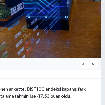
-
+
A
A
lenen ankette, BIST100 endeksi kapanış fark
talama tahmini ise -17,53 puan oldu.