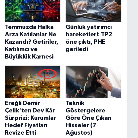
Temmuzda Halka
Günlük yatırımcı
Arza Katılanlar Ne
hareketleri: TP2
Kazandı? Getiriler,
öne çıktı, PHE
Katılımcı ve
geriledi
Büyüklük Karnesi
Ereğli Demir
Teknik
Çelik'ten Dev Kâr
Göstergelere
Sürprizi: Kurumlar
Göre Öne Çıkan
Hedef Fiyatları
Hisseler (7
Revize Etti
Ağustos)