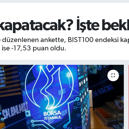
kapatacak? İşte bekle
le düzenlenen ankette, BIST100 endeksi kap
ise -17,53 puan oldu.