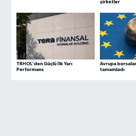
şirketler
TRHOL’den Güçlü İlk Yarı
Avrupa borsalar
Performans
tamamladı