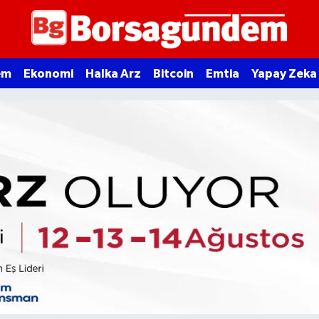
em
Ekonomi
Halka Arz
Bitcoin
Emtia
Yapay Zeka