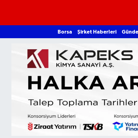
Borsa
Borsa
Şirket Haberleri
Günd
Ekonomi
Emtia
Galeri
Gündem
Bitcoin
Şirket Haberleri
Borsa Gundem