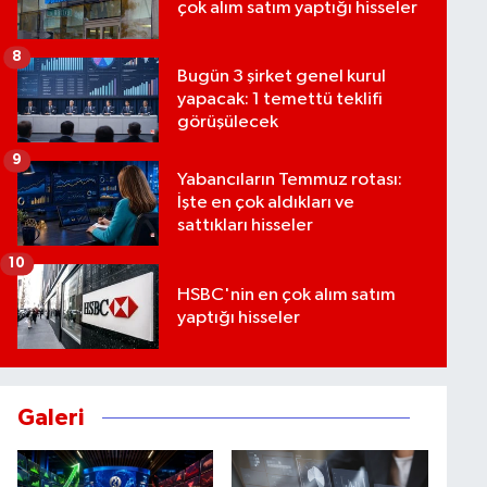
çok alım satım yaptığı hisseler
8
Bugün 3 şirket genel kurul
yapacak: 1 temettü teklifi
görüşülecek
9
Yabancıların Temmuz rotası:
İşte en çok aldıkları ve
sattıkları hisseler
10
HSBC'nin en çok alım satım
yaptığı hisseler
Galeri