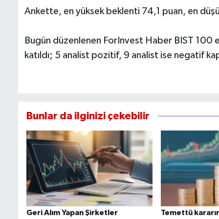
Ankette, en yüksek beklenti 74,1 puan, en düşü
Bugün düzenlenen ForInvest Haber BIST 100 end
katıldı; 5 analist pozitif, 9 analist ise negatif
Bunlar da ilginizi çekebilir
Geri Alım Yapan Şirketler
Temettü kararın