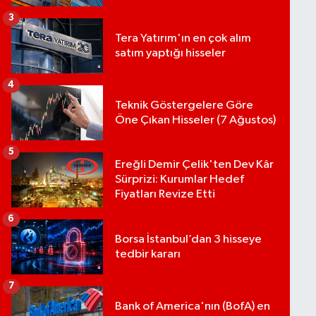
3
Tera Yatırım'ın en çok alım
satım yaptığı hisseler
4
Teknik Göstergelere Göre
Öne Çıkan Hisseler (7 Ağustos)
5
Ereğli Demir Çelik'ten Dev Kâr
Sürprizi: Kurumlar Hedef
Fiyatları Revize Etti
6
Borsa İstanbul’dan 3 hisseye
tedbir kararı
7
Bank of America'nın (BofA) en