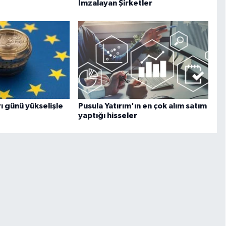
İmzalayan Şirketler
ı günü yükselişle
Pusula Yatırım'ın en çok alım satım
yaptığı hisseler