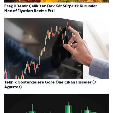
Ereğli Demir Çelik'ten Dev Kâr Sürprizi: Kurumlar
Hedef Fiyatları Revize Etti
Teknik Göstergelere Göre Öne Çıkan Hisseler (7
Ağustos)