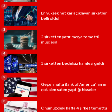
2
En yüksek net kâr açıklayan şirketler
belli oldu!
3
2 şirketten yatırımcıya temettü
müjdesi!
4
3 şirketten bedelsiz hamlesi geldi
5
Geçen hafta Bank of America'nın en
çok alım satım yaptığı hisseler
6
Önümüzdeki hafta 4 şirket temettü