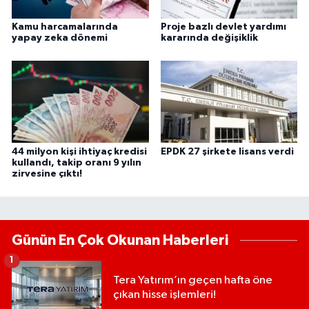
Kamu harcamalarında
Proje bazlı devlet yardımı
yapay zeka dönemi
kararında değişiklik
44 milyon kişi ihtiyaç kredisi
EPDK 27 şirkete lisans verdi
kullandı, takip oranı 9 yılın
zirvesine çıktı!
Günün En Çok Okunan Haberleri
1
Tera Yatırım’ın geçen hafta öne
çıkan hisse işlemleri!