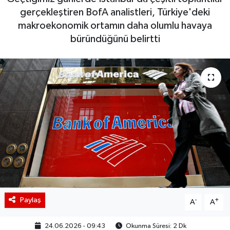
gerçekleştiren BofA analistleri, Türkiye'deki
BIST 100 Isı Haritası
makroekonomik ortamın daha olumlu havaya
büründüğünü belirtti
Coin Isı Haritası
Ekonomik Takvim
Kiripto Para Piyasası
Gizlilik Sözleşmesi
Hakkımızda
İletişim
Paylaş
-
+
A
A
24.06.2026 - 09:43
Okunma Süresi: 2 Dk