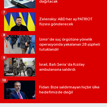
dağıtacak
7
Zelenskiy: ABD her ay PATRİOT
füzesi gönderecek
8
İzmir'de suç örgütüne yönelik
operasyonda yakalanan 28 şüpheli
tutuklandı!
9
İsrail, Batı Şeria'da Kızılay
ambulansına saldırdı
10
Fidan: Bize saldırmayan hiçbir ülke
hedefimizde değil