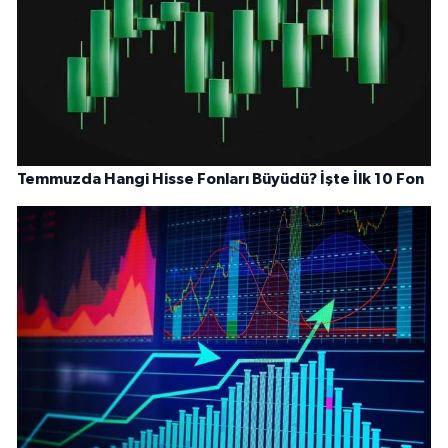
Temmuzda Hangi Hisse Fonları Büyüdü? İşte İlk 10 Fon