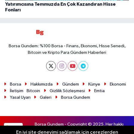
Yatırımcısına Temmuzda En Çok Kazandıran Hisse
Fonları
Borsa Gundem: %100 Borsa - Finans, Ekonomi, Hisse Senedi,
Bitcoin ve Kripto Para Gündem Haberleri
Borsa
Hakkımızda
Gündem
Künye
Ekonomi
İletişim
Bitcoin
Gizlilik Sözleşmesi
Emtia
Yasal Uyarı
Galeri
Borsa Gundem
Borsa Gundem - Copyright © 2025. Her hakkı
RSS
saklıdır.
En iyi site deneyimi sağlamak için çerezlerden