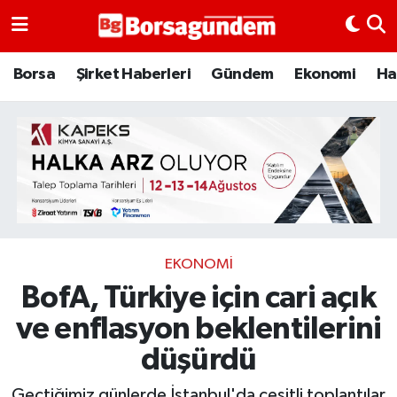
Borsa
Borsa
Şirket Haberleri
Gündem
Ekonomi
Ha
Ekonomi
Emtia
Galeri
Gündem
EKONOMI
BofA, Türkiye için cari açık
Bitcoin
ve enflasyon beklentilerini
Şirket Haberleri
düşürdü
Borsa Gundem
Geçtiğimiz günlerde İstanbul'da çeşitli toplantılar