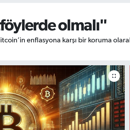
tföylerde olmalı"
Bitcoin’in enflasyona karşı bir koruma olar