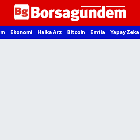
em
Ekonomi
Halka Arz
Bitcoin
Emtia
Yapay Zeka