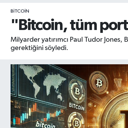
BIST 100 Isı Haritası
BITCOIN
"Bitcoin, tüm por
Coin Isı Haritası
Milyarder yatırımcı Paul Tudor Jones, 
Ekonomik Takvim
gerektiğini söyledi.
Kiripto Para Piyasası
Gizlilik Sözleşmesi
Hakkımızda
İletişim