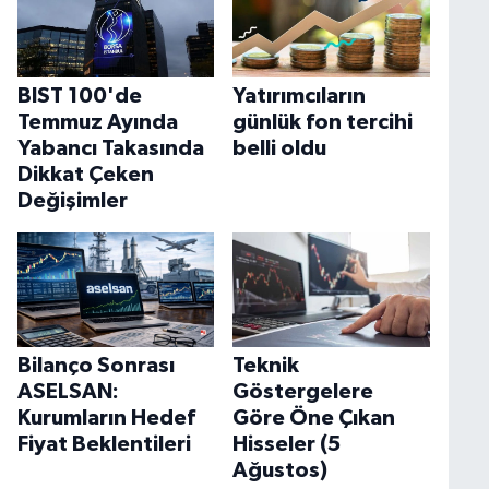
BIST 100'de
Yatırımcıların
Temmuz Ayında
günlük fon tercihi
Yabancı Takasında
belli oldu
Dikkat Çeken
Değişimler
Bilanço Sonrası
Teknik
ASELSAN:
Göstergelere
Kurumların Hedef
Göre Öne Çıkan
Fiyat Beklentileri
Hisseler (5
Ağustos)