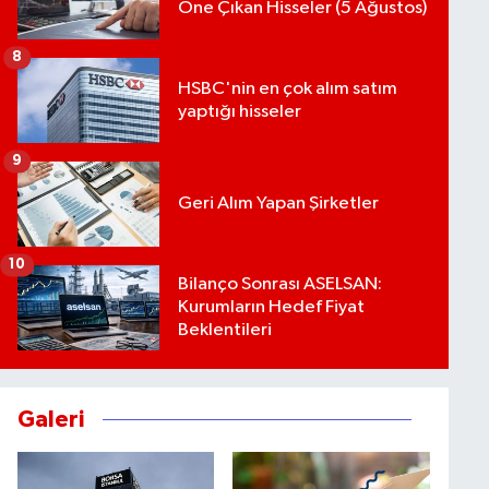
Öne Çıkan Hisseler (5 Ağustos)
8
HSBC'nin en çok alım satım
yaptığı hisseler
9
Geri Alım Yapan Şirketler
10
Bilanço Sonrası ASELSAN:
Kurumların Hedef Fiyat
Beklentileri
Galeri