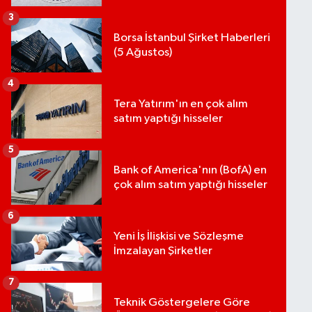
3
Borsa İstanbul Şirket Haberleri
(5 Ağustos)
4
Tera Yatırım'ın en çok alım
satım yaptığı hisseler
5
Bank of America'nın (BofA) en
çok alım satım yaptığı hisseler
6
Yeni İş İlişkisi ve Sözleşme
İmzalayan Şirketler
7
Teknik Göstergelere Göre