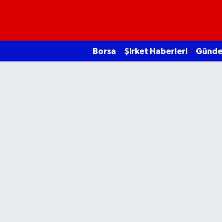
Borsa
Borsa
Şirket Haberleri
Günd
Ekonomi
Emtia
Galeri
Gündem
Bitcoin
Şirket Haberleri
Borsa Gundem