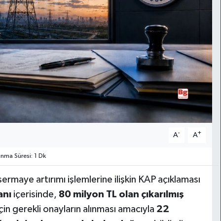
-
+
A
A
ma Süresi: 1 Dk
 sermaye artırımı işlemlerine ilişkin KAP açıklaması
anı
içerisinde,
80 milyon TL olan çıkarılmış
çin gerekli onayların alınması amacıyla
22