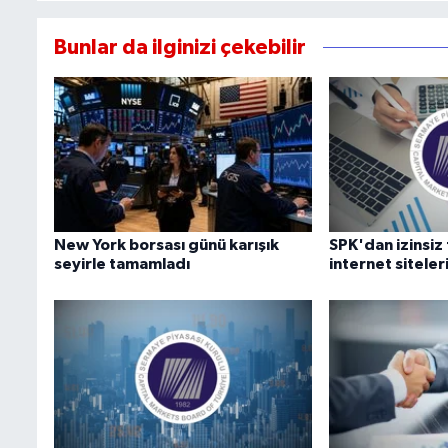
Bunlar da ilginizi çekebilir
New York borsası günü karışık
SPK'dan izinsiz
seyirle tamamladı
internet siteler