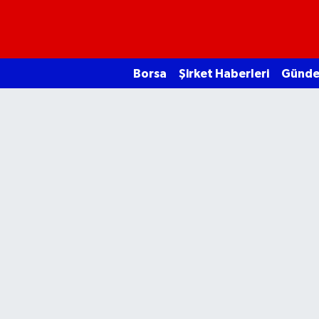
Borsa
Borsa
Şirket Haberleri
Günd
Ekonomi
Emtia
Galeri
Gündem
Bitcoin
Şirket Haberleri
Borsa Gundem