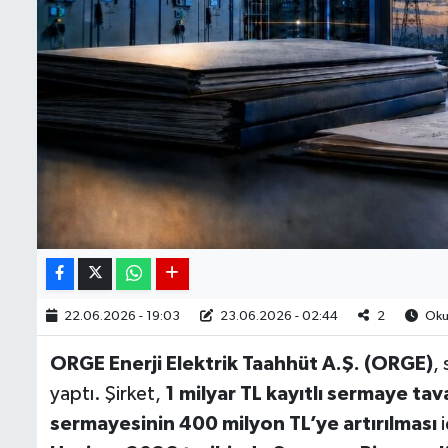
22.06.2026 - 19:03
23.06.2026 - 02:44
2
Okun
ORGE Enerji Elektrik Taahhüt A.Ş. (ORGE)
,
yaptı. Şirket,
1 milyar TL kayıtlı sermaye tav
sermayesinin 400 milyon TL’ye artırılması
i