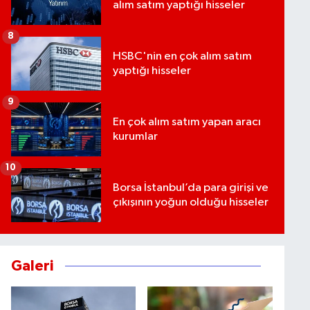
alım satım yaptığı hisseler
8
HSBC'nin en çok alım satım
yaptığı hisseler
9
En çok alım satım yapan aracı
kurumlar
10
Borsa İstanbul’da para girişi ve
çıkışının yoğun olduğu hisseler
Galeri