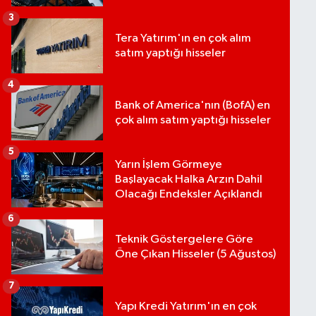
3
Tera Yatırım'ın en çok alım
satım yaptığı hisseler
4
Bank of America'nın (BofA) en
çok alım satım yaptığı hisseler
5
Yarın İşlem Görmeye
Başlayacak Halka Arzın Dahil
Olacağı Endeksler Açıklandı
6
Teknik Göstergelere Göre
Öne Çıkan Hisseler (5 Ağustos)
7
Yapı Kredi Yatırım'ın en çok