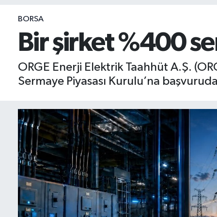
BIST 100 Isı Haritası
BORSA
Bir şirket %400 s
Coin Isı Haritası
ORGE Enerji Elektrik Taahhüt A.Ş. (ORG
Ekonomik Takvim
Sermaye Piyasası Kurulu’na başvurud
Kiripto Para Piyasası
Gizlilik Sözleşmesi
Hakkımızda
İletişim