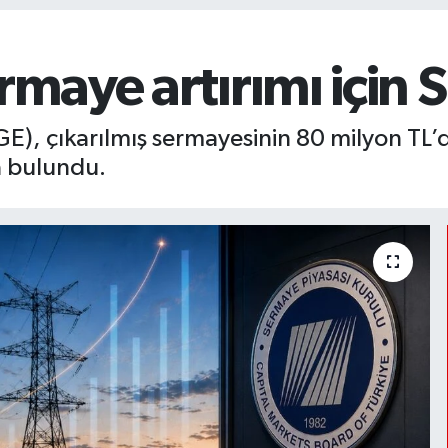
ermaye artırımı için
E), çıkarılmış sermayesinin 80 milyon TL’d
a bulundu.