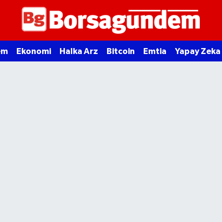
em
Ekonomi
Halka Arz
Bitcoin
Emtia
Yapay Zeka