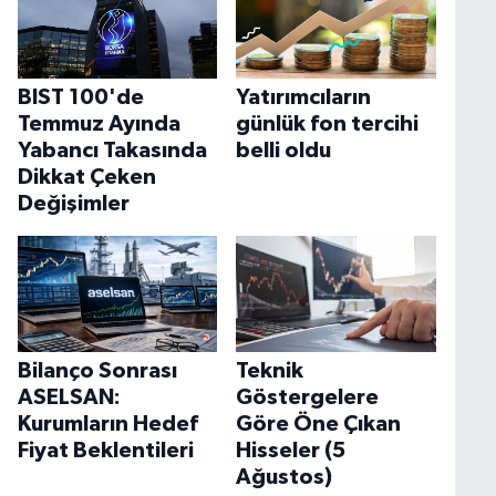
BIST 100'de
Yatırımcıların
Temmuz Ayında
günlük fon tercihi
Yabancı Takasında
belli oldu
Dikkat Çeken
Değişimler
Bilanço Sonrası
Teknik
ASELSAN:
Göstergelere
Kurumların Hedef
Göre Öne Çıkan
Fiyat Beklentileri
Hisseler (5
Ağustos)