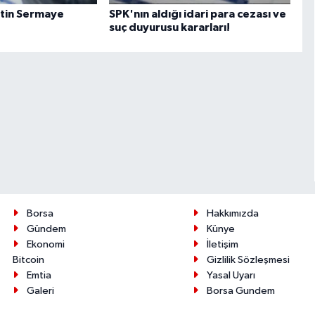
etin Sermaye
SPK'nın aldığı idari para cezası ve
suç duyurusu kararları!
Borsa
Hakkımızda
Gündem
Künye
Ekonomi
İletişim
Bitcoin
Gizlilik Sözleşmesi
Emtia
Yasal Uyarı
Galeri
Borsa Gundem