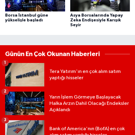
Borsa İstanbul güne
Asya Borsalarında Yapay
yükselişle başladı
Zeka Endişesiyle Karışık
Seyir
Günün En Çok Okunan Haberleri
1
Tera Yatırım'ın en çok alım satım
yaptığı hisseler
2
Yarın İşlem Görmeye Başlayacak
Halka Arzın Dahil Olacağı Endeksler
Açıklandı
3
Bank of America'nın (BofA) en çok