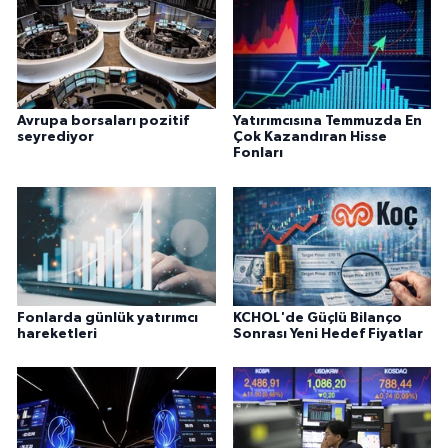
Avrupa borsaları pozitif
Yatırımcısına Temmuzda En
seyrediyor
Çok Kazandıran Hisse
Fonları
Fonlarda günlük yatırımcı
KCHOL'de Güçlü Bilanço
hareketleri
Sonrası Yeni Hedef Fiyatlar