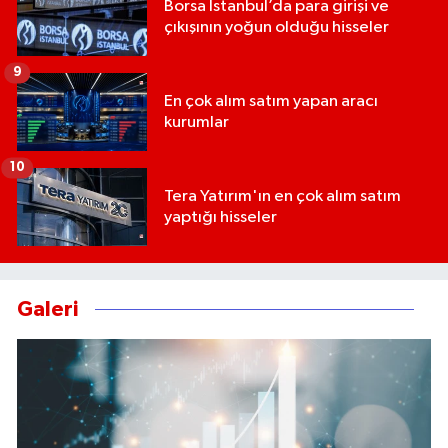
Borsa İstanbul’da para girişi ve
çıkışının yoğun olduğu hisseler
9
En çok alım satım yapan aracı
kurumlar
10
Tera Yatırım'ın en çok alım satım
yaptığı hisseler
Galeri