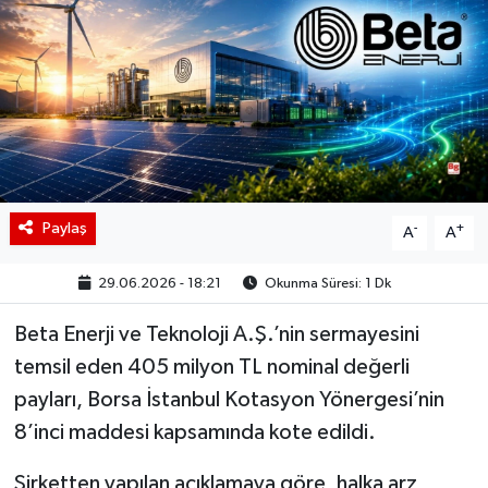
BIST 100 Isı Haritası
Coin Isı Haritası
Ekonomik Takvim
Kiripto Para Piyasası
Paylaş
-
+
A
A
Gizlilik Sözleşmesi
29.06.2026 - 18:21
Okunma Süresi: 1 Dk
Hakkımızda
Beta Enerji ve Teknoloji A.Ş.’nin sermayesini
temsil eden 405 milyon TL nominal değerli
İletişim
payları, Borsa İstanbul Kotasyon Yönergesi’nin
8’inci maddesi kapsamında kote edildi.
Şirketten yapılan açıklamaya göre, halka arz