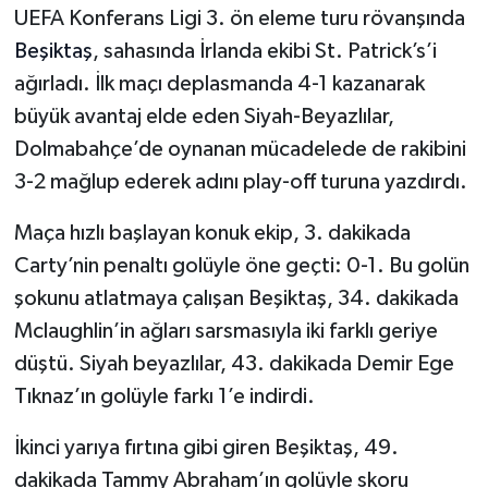
UEFA Konferans Ligi 3. ön eleme turu rövanşında
Beşiktaş
, sahasında İrlanda ekibi St. Patrick’s’i
ağırladı. İlk maçı deplasmanda 4-1 kazanarak
büyük avantaj elde eden Siyah-Beyazlılar,
Dolmabahçe’de oynanan mücadelede de rakibini
3-2 mağlup ederek adını play-off turuna yazdırdı.
Maça hızlı başlayan konuk ekip, 3. dakikada
Carty’nin penaltı golüyle öne geçti: 0-1. Bu golün
şokunu atlatmaya çalışan Beşiktaş, 34. dakikada
Mclaughlin’in ağları sarsmasıyla iki farklı geriye
düştü. Siyah beyazlılar, 43. dakikada Demir Ege
Tıknaz’ın golüyle farkı 1’e indirdi.
İkinci yarıya fırtına gibi giren Beşiktaş, 49.
dakikada Tammy Abraham’ın golüyle skoru