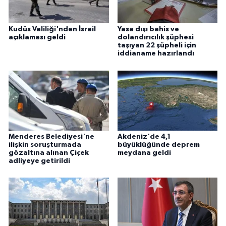
Kudüs Valiliği'nden İsrail
Yasa dışı bahis ve
açıklaması geldi
dolandırıcılık şüphesi
taşıyan 22 şüpheli için
iddianame hazırlandı
Menderes Belediyesi'ne
Akdeniz'de 4,1
ilişkin soruşturmada
büyüklüğünde deprem
gözaltına alınan Çiçek
meydana geldi
adliyeye getirildi