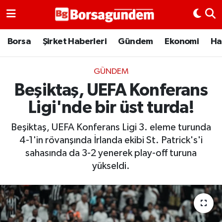
Borsa
Borsa
Şirket Haberleri
Gündem
Ekonomi
Ha
Ekonomi
GÜNDEM
Beşiktaş, UEFA Konferans
Emtia
Ligi'nde bir üst turda!
Galeri
Beşiktaş, UEFA Konferans Ligi 3. eleme turunda
Gündem
4-1'in rövanşında İrlanda ekibi St. Patrick's'i
sahasında da 3-2 yenerek play-off turuna
Bitcoin
yükseldi.
Şirket Haberleri
Borsa Gundem