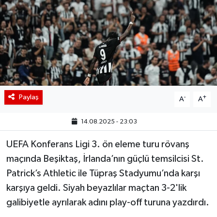
BIST 100 Isı Haritası
Coin Isı Haritası
Ekonomik Takvim
Kiripto Para Piyasası
Paylaş
-
+
A
A
Gizlilik Sözleşmesi
14.08.2025 - 23:03
Hakkımızda
UEFA Konferans Ligi 3. ön eleme turu rövanş
maçında Beşiktaş, İrlanda’nın güçlü temsilcisi St.
İletişim
Patrick’s Athletic ile Tüpraş Stadyumu’nda karşı
karşıya geldi. Siyah beyazlılar maçtan 3-2'lik
galibiyetle ayrılarak adını play-off turuna yazdırdı.