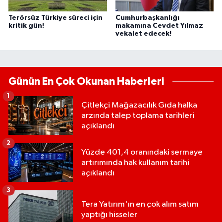
Terörsüz Türkiye süreci için
Cumhurbaşkanlığı
kritik gün!
makamına Cevdet Yılmaz
vekalet edecek!
Günün En Çok Okunan Haberleri
1
Çitlekçi Mağazacılık Gıda halka
arzında talep toplama tarihleri
açıklandı
2
Yüzde 401,4 oranındaki sermaye
artırımında hak kullanım tarihi
açıklandı
3
Tera Yatırım'ın en çok alım satım
yaptığı hisseler