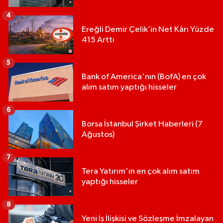
4
Ereğli Demir Çelik’in Net Kârı Yüzde
415 Arttı
5
Bank of America'nın (BofA) en çok
alım satım yaptığı hisseler
6
Borsa İstanbul Şirket Haberleri (7
Ağustos)
7
Tera Yatırım'ın en çok alım satım
yaptığı hisseler
8
Yeni İş İlişkisi ve Sözleşme İmzalayan