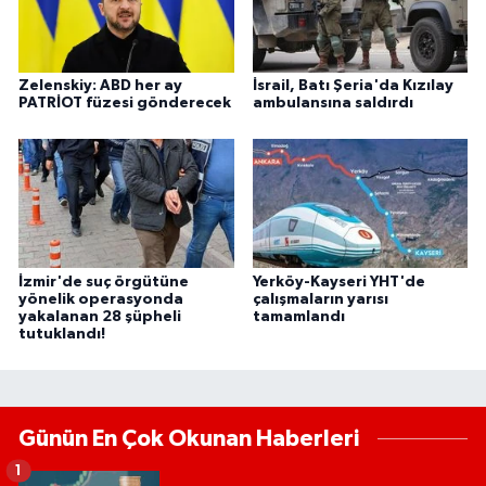
Zelenskiy: ABD her ay
İsrail, Batı Şeria'da Kızılay
PATRİOT füzesi gönderecek
ambulansına saldırdı
İzmir'de suç örgütüne
Yerköy-Kayseri YHT'de
yönelik operasyonda
çalışmaların yarısı
yakalanan 28 şüpheli
tamamlandı
tutuklandı!
Günün En Çok Okunan Haberleri
1