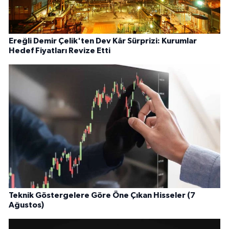
Ereğli Demir Çelik'ten Dev Kâr Sürprizi: Kurumlar
Hedef Fiyatları Revize Etti
Teknik Göstergelere Göre Öne Çıkan Hisseler (7
Ağustos)