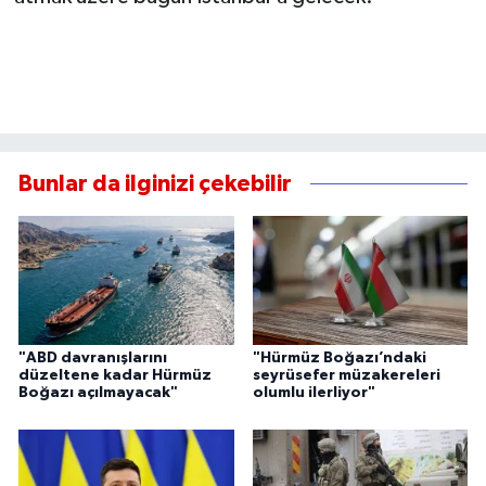
Bunlar da ilginizi çekebilir
"ABD davranışlarını
"Hürmüz Boğazı’ndaki
düzeltene kadar Hürmüz
seyrüsefer müzakereleri
Boğazı açılmayacak"
olumlu ilerliyor"