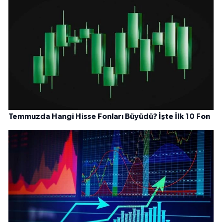
Temmuzda Hangi Hisse Fonları Büyüdü? İşte İlk 10 Fon