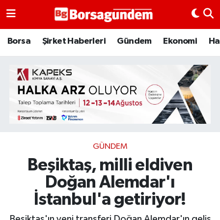
Borsa
Borsa
Şirket Haberleri
Gündem
Ekonomi
Ha
Ekonomi
Emtia
Galeri
Gündem
GÜNDEM
Beşiktaş, milli eldiven
Bitcoin
Doğan Alemdar'ı
Şirket Haberleri
İstanbul'a getiriyor!
Borsa Gundem
Beşiktaş'ın yeni transferi Doğan Alemdar'ın geliş