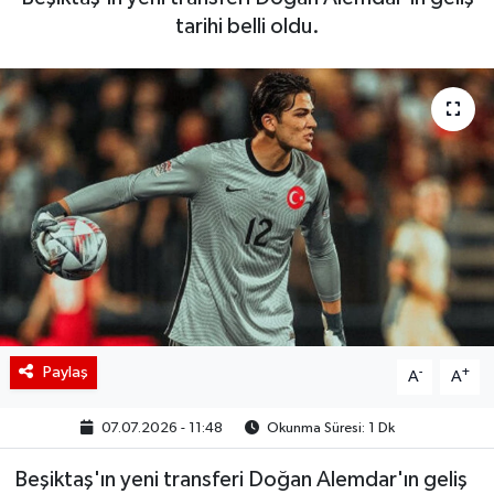
tarihi belli oldu.
BIST 100 Isı Haritası
Coin Isı Haritası
Ekonomik Takvim
Kiripto Para Piyasası
Gizlilik Sözleşmesi
Hakkımızda
Paylaş
-
+
İletişim
A
A
07.07.2026 - 11:48
Okunma Süresi: 1 Dk
Beşiktaş'ın yeni transferi Doğan Alemdar'ın geliş