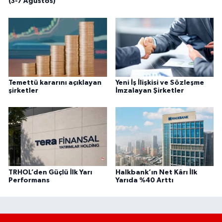
(3-7 Ağustos)
Temettü kararını açıklayan
Yeni İş İlişkisi ve Sözleşme
şirketler
İmzalayan Şirketler
TRHOL’den Güçlü İlk Yarı
Halkbank’ın Net Kârı İlk
Performans
Yarıda %40 Arttı