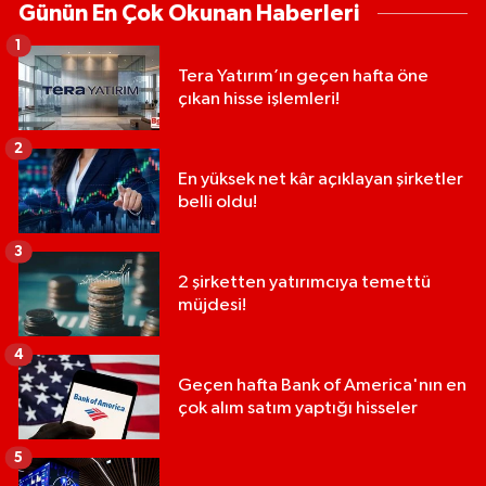
Günün En Çok Okunan Haberleri
1
Tera Yatırım’ın geçen hafta öne
çıkan hisse işlemleri!
2
En yüksek net kâr açıklayan şirketler
belli oldu!
3
2 şirketten yatırımcıya temettü
müjdesi!
4
Geçen hafta Bank of America'nın en
çok alım satım yaptığı hisseler
5