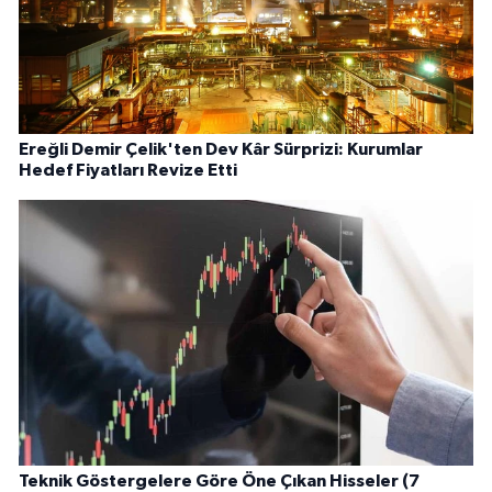
Ereğli Demir Çelik'ten Dev Kâr Sürprizi: Kurumlar
Hedef Fiyatları Revize Etti
Teknik Göstergelere Göre Öne Çıkan Hisseler (7