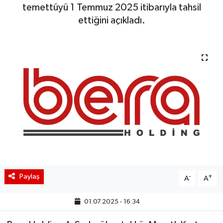
temettüyü 1 Temmuz 2025 itibarıyla tahsil
BIST 100 Isı Haritası
ettiğini açıkladı.
Coin Isı Haritası
Ekonomik Takvim
Kiripto Para Piyasası
Gizlilik Sözleşmesi
Hakkımızda
İletişim
Paylaş
-
+
A
A
01.07.2025 - 16:34