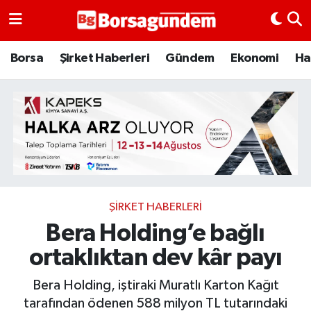
Borsa
Borsa
Şirket Haberleri
Gündem
Ekonomi
Ha
Ekonomi
Emtia
Galeri
Gündem
ŞIRKET HABERLERI
Bera Holding’e bağlı
Bitcoin
ortaklıktan dev kâr payı
Şirket Haberleri
Bera Holding, iştiraki Muratlı Karton Kağıt
Borsa Gundem
tarafından ödenen 588 milyon TL tutarındaki