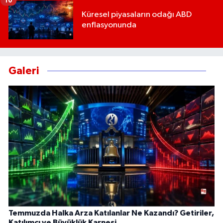
10
Küresel piyasaların odağı ABD
enflasyonunda
Galeri
Temmuzda Halka Arza Katılanlar Ne Kazandı? Getiriler,
Katılımcı ve Büyüklük Karnesi