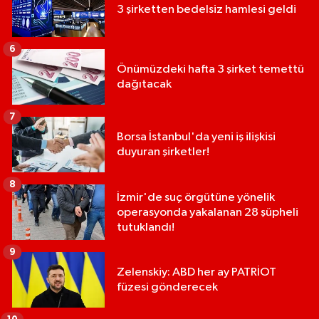
3 şirketten bedelsiz hamlesi geldi
6
Önümüzdeki hafta 3 şirket temettü
dağıtacak
7
Borsa İstanbul'da yeni iş ilişkisi
duyuran şirketler!
8
İzmir'de suç örgütüne yönelik
operasyonda yakalanan 28 şüpheli
tutuklandı!
9
Zelenskiy: ABD her ay PATRİOT
füzesi gönderecek