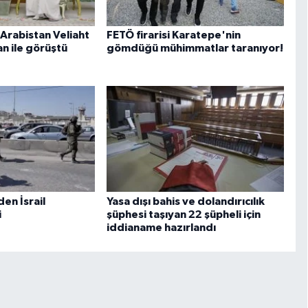
Arabistan Veliaht
FETÖ firarisi Karatepe'nin
an ile görüştü
gömdüğü mühimmatlar taranıyor!
den İsrail
Yasa dışı bahis ve dolandırıcılık
i
şüphesi taşıyan 22 şüpheli için
iddianame hazırlandı