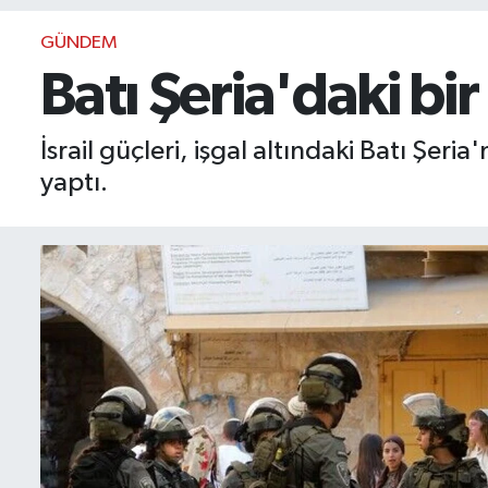
BIST 100 Isı Haritası
GÜNDEM
Batı Şeria'daki bi
Coin Isı Haritası
İsrail güçleri, işgal altındaki Batı Ş
Ekonomik Takvim
yaptı.
Kiripto Para Piyasası
Gizlilik Sözleşmesi
Hakkımızda
İletişim