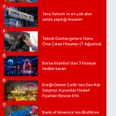
3
Tera Yatırım'ın en çok alım
satım yaptığı hisseler
4
Teknik Göstergelere Göre
Öne Çıkan Hisseler (7 Ağustos)
5
Borsa İstanbul’dan 3 hisseye
tedbir kararı
6
Ereğli Demir Çelik'ten Dev Kâr
Sürprizi: Kurumlar Hedef
Fiyatları Revize Etti
7
Bank of America'nın (BofA) en