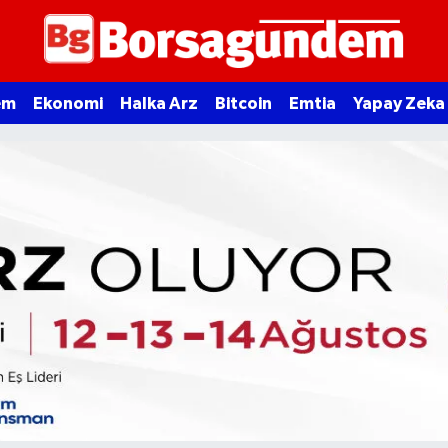
em
Ekonomi
Halka Arz
Bitcoin
Emtia
Yapay Zeka