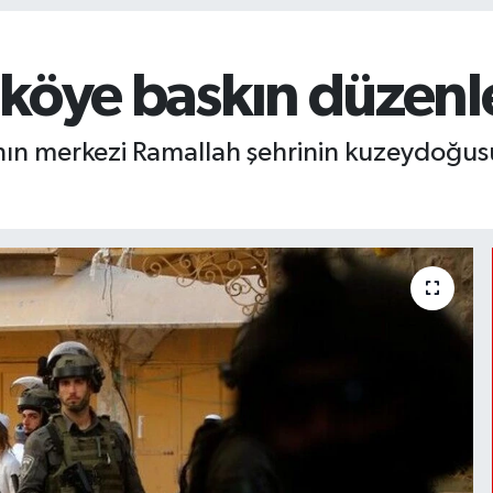
r köye baskın düzen
eria'nın merkezi Ramallah şehrinin kuzeydoğ