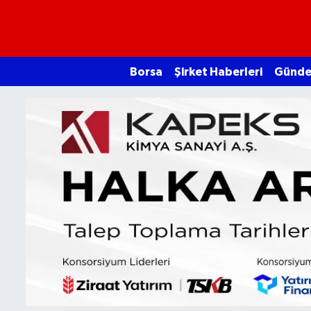
Borsa
Borsa
Şirket Haberleri
Günd
Ekonomi
Emtia
Galeri
Gündem
Bitcoin
Şirket Haberleri
Borsa Gundem