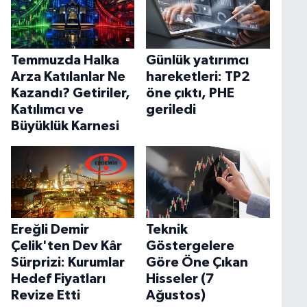
Temmuzda Halka
Günlük yatırımcı
Arza Katılanlar Ne
hareketleri: TP2
Kazandı? Getiriler,
öne çıktı, PHE
Katılımcı ve
geriledi
Büyüklük Karnesi
Ereğli Demir
Teknik
Çelik'ten Dev Kâr
Göstergelere
Sürprizi: Kurumlar
Göre Öne Çıkan
Hedef Fiyatları
Hisseler (7
Revize Etti
Ağustos)