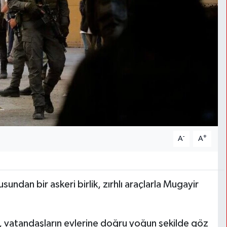
-
+
A
A
usundan bir askeri birlik, zırhlı araçlarla Mugayir
i, vatandaşların evlerine doğru yoğun şekilde göz