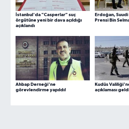
İstanbul'da "Casperlar" suç
Erdoğan, Suudi 
örgütüne yeni bir dava açıldığı
Prensi Bin Selm
açıklandı
Ahbap Derneği'ne
Kudüs Valiliği'n
görevlendirme yapıldı!
açıklaması geld