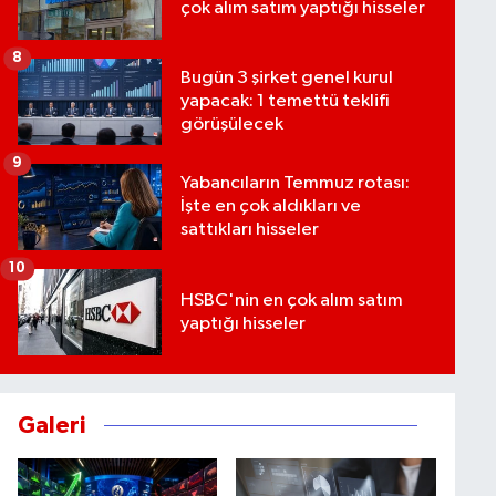
çok alım satım yaptığı hisseler
8
Bugün 3 şirket genel kurul
yapacak: 1 temettü teklifi
görüşülecek
9
Yabancıların Temmuz rotası:
İşte en çok aldıkları ve
sattıkları hisseler
10
HSBC'nin en çok alım satım
yaptığı hisseler
Galeri