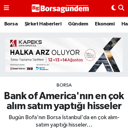
Borsa
Borsa
Şirket Haberleri
Gündem
Ekonomi
Ha
Ekonomi
Emtia
Galeri
Gündem
BORSA
Bank of America'nın en çok
Bitcoin
alım satım yaptığı hisseler
Şirket Haberleri
Bugün Bofa'nın Borsa İstanbul'da en çok alım-
Borsa Gundem
satım yaptığı hisseler...