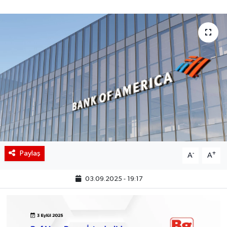
BIST 100 Isı Haritası
Coin Isı Haritası
Ekonomik Takvim
Kiripto Para Piyasası
Gizlilik Sözleşmesi
Hakkımızda
Paylaş
-
+
A
A
İletişim
03.09.2025 - 19:17