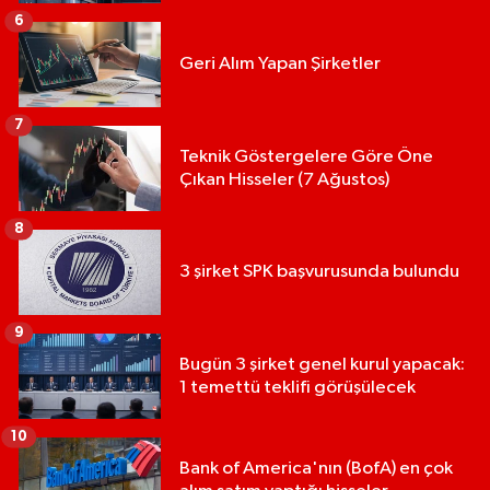
6
Geri Alım Yapan Şirketler
7
Teknik Göstergelere Göre Öne
Çıkan Hisseler (7 Ağustos)
8
3 şirket SPK başvurusunda bulundu
9
Bugün 3 şirket genel kurul yapacak:
1 temettü teklifi görüşülecek
10
Bank of America'nın (BofA) en çok