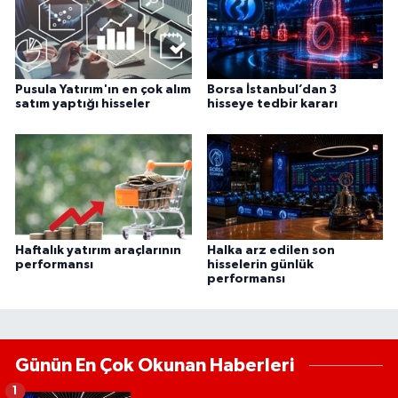
Pusula Yatırım'ın en çok alım
Borsa İstanbul’dan 3
satım yaptığı hisseler
hisseye tedbir kararı
Haftalık yatırım araçlarının
Halka arz edilen son
performansı
hisselerin günlük
performansı
Günün En Çok Okunan Haberleri
1