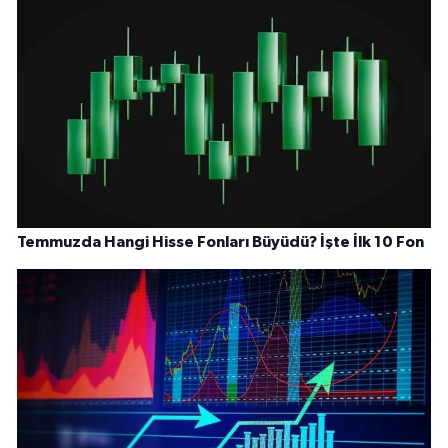
Temmuzda Hangi Hisse Fonları Büyüdü? İşte İlk 10 Fon