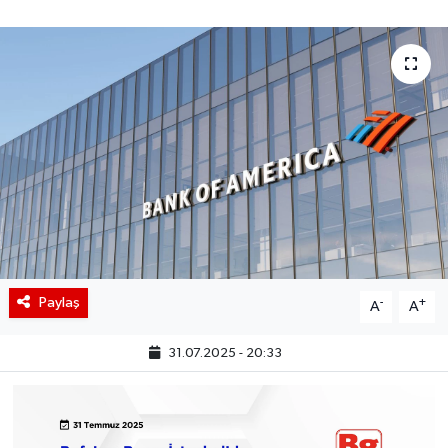
BIST 100 Isı Haritası
Coin Isı Haritası
Ekonomik Takvim
Kiripto Para Piyasası
Gizlilik Sözleşmesi
Hakkımızda
Paylaş
-
+
A
A
İletişim
31.07.2025 - 20:33