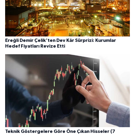
Ereğli Demir Çelik'ten Dev Kâr Sürprizi: Kurumlar
Hedef Fiyatları Revize Etti
Teknik Göstergelere Göre Öne Çıkan Hisseler (7