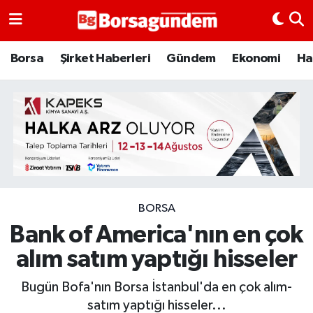
Borsa
Borsa
Şirket Haberleri
Gündem
Ekonomi
Ha
Ekonomi
Emtia
Galeri
Gündem
BORSA
Bank of America'nın en çok
Bitcoin
alım satım yaptığı hisseler
Şirket Haberleri
Bugün Bofa'nın Borsa İstanbul'da en çok alım-
Borsa Gundem
satım yaptığı hisseler...