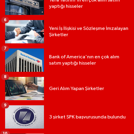
Tera Yatırım'ın en çok alım satım
yaptığı hisseler
6
Yeni İş İlişkisi ve Sözleşme İmzalayan
Şirketler
7
Bank of America'nın en çok alım
satım yaptığı hisseler
8
Geri Alım Yapan Şirketler
9
3 şirket SPK başvurusunda bulundu
10