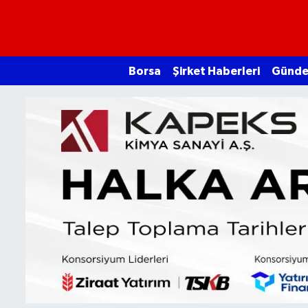
Borsa
Borsa
Şirket Haberleri
Günd
Ekonomi
Emtia
Galeri
Gündem
Bitcoin
Şirket Haberleri
Borsa Gundem