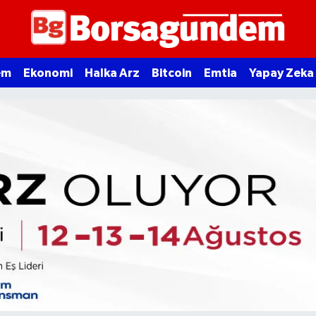
em
Ekonomi
Halka Arz
Bitcoin
Emtia
Yapay Zeka