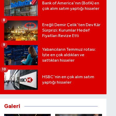
Bank of America'nın (BofA) en
çok alım satım yaptığı hisseler
8
Ereğli Demir Çelik'ten Dev Kâr
Sürprizi: Kurumlar Hedef
Fiyatları Revize Etti
9
Yabancıların Temmuz rotası:
İşte en çok aldıkları ve
sattıkları hisseler
10
HSBC'nin en çok alım satım
yaptığı hisseler
Galeri