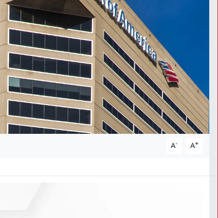
-
+
A
A