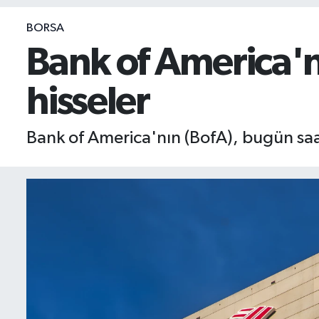
BIST 100 Isı Haritası
BORSA
Bank of America'nı
Coin Isı Haritası
hisseler
Ekonomik Takvim
Kiripto Para Piyasası
Bank of America'nın (BofA), bugün saat
Gizlilik Sözleşmesi
Hakkımızda
İletişim