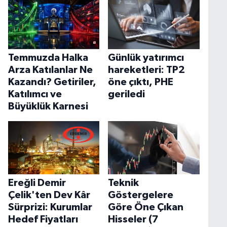
Temmuzda Halka
Günlük yatırımcı
Arza Katılanlar Ne
hareketleri: TP2
Kazandı? Getiriler,
öne çıktı, PHE
Katılımcı ve
geriledi
Büyüklük Karnesi
Ereğli Demir
Teknik
Çelik'ten Dev Kâr
Göstergelere
Sürprizi: Kurumlar
Göre Öne Çıkan
Hedef Fiyatları
Hisseler (7