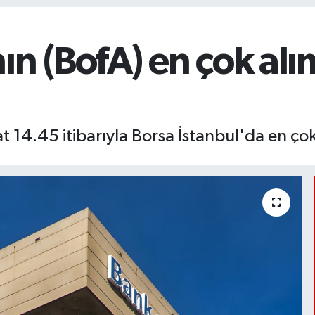
n (BofA) en çok alı
 14.45 itibarıyla Borsa İstanbul'da en çok 