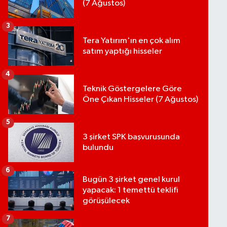
(7 Ağustos)
3
Tera Yatırım'ın en çok alım
satım yaptığı hisseler
4
Teknik Göstergelere Göre
Öne Çıkan Hisseler (7 Ağustos)
5
3 şirket SPK başvurusunda
bulundu
6
Bugün 3 şirket genel kurul
yapacak: 1 temettü teklifi
görüşülecek
7