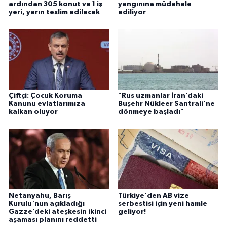
ardından 305 konut ve 1 iş
yangınına müdahale
yeri, yarın teslim edilecek
ediliyor
Çiftçi: Çocuk Koruma
"Rus uzmanlar İran’daki
Kanunu evlatlarımıza
Buşehr Nükleer Santrali'ne
kalkan oluyor
dönmeye başladı"
Netanyahu, Barış
Türkiye'den AB vize
Kurulu'nun açıkladığı
serbestisi için yeni hamle
Gazze’deki ateşkesin ikinci
geliyor!
aşaması planını reddetti