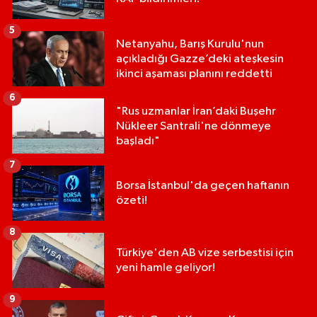
5
Netanyahu, Barış Kurulu'nun
açıkladığı Gazze’deki ateşkesin
ikinci aşaması planını reddetti
6
"Rus uzmanlar İran’daki Buşehr
Nükleer Santrali'ne dönmeye
başladı"
7
Borsa İstanbul'da geçen haftanın
özeti!
8
Türkiye'den AB vize serbestisi için
yeni hamle geliyor!
9