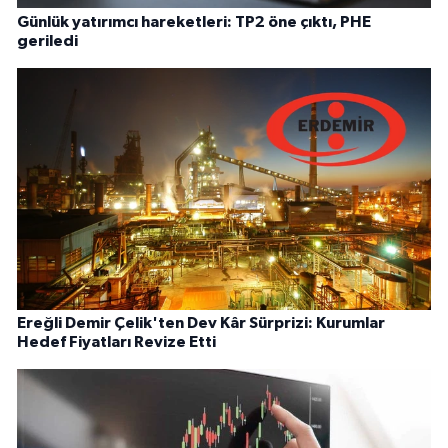
Günlük yatırımcı hareketleri: TP2 öne çıktı, PHE
geriledi
Ereğli Demir Çelik'ten Dev Kâr Sürprizi: Kurumlar
Hedef Fiyatları Revize Etti