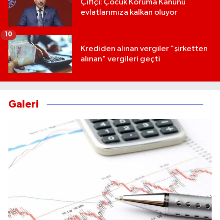
Çiftçi: Çocuk Koruma Kanunu
evlatlarımıza kalkan oluyor
10
Krediden alınan vergiler "şirketten
alınan" vergileri geçti
Galeri