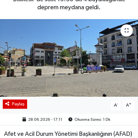
deprem meydana geldi.
BIST 100 Isı Haritası
Coin Isı Haritası
Ekonomik Takvim
Kiripto Para Piyasası
Gizlilik Sözleşmesi
Hakkımızda
Paylaş
-
+
İletişim
A
A
28.06.2026 - 17:11
Okunma Süresi: 1 Dk
Afet ve Acil Durum Yönetimi Başkanlığının (AFAD)