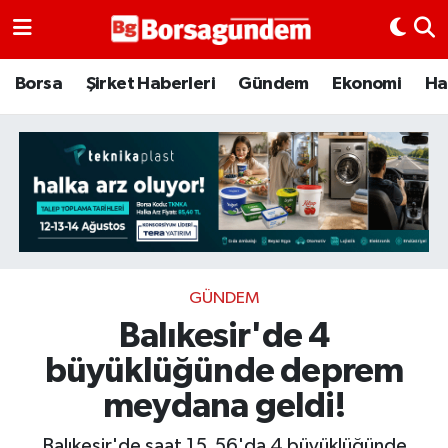
Borsa
Borsa
Şirket Haberleri
Gündem
Ekonomi
Ha
Ekonomi
Emtia
Galeri
Gündem
GÜNDEM
Balıkesir'de 4
Bitcoin
büyüklüğünde deprem
Şirket Haberleri
meydana geldi!
Borsa Gundem
Balıkesir'de saat 15.56'da 4 büyüklüğünde