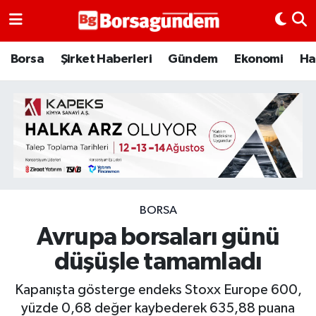
Borsa
Borsa
Şirket Haberleri
Gündem
Ekonomi
Ha
Ekonomi
Emtia
Galeri
Gündem
BORSA
Avrupa borsaları günü
Bitcoin
düşüşle tamamladı
Şirket Haberleri
Kapanışta gösterge endeks Stoxx Europe 600,
Borsa Gundem
yüzde 0,68 değer kaybederek 635,88 puana