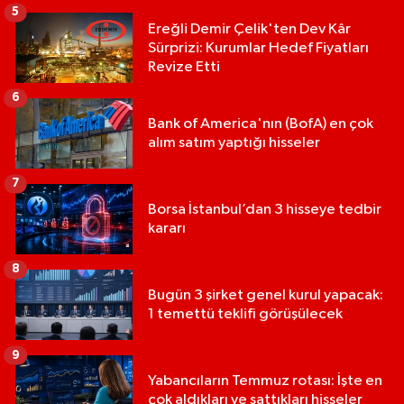
5
Ereğli Demir Çelik'ten Dev Kâr
Sürprizi: Kurumlar Hedef Fiyatları
Revize Etti
6
Bank of America'nın (BofA) en çok
alım satım yaptığı hisseler
7
Borsa İstanbul’dan 3 hisseye tedbir
kararı
8
Bugün 3 şirket genel kurul yapacak:
1 temettü teklifi görüşülecek
9
Yabancıların Temmuz rotası: İşte en
çok aldıkları ve sattıkları hisseler