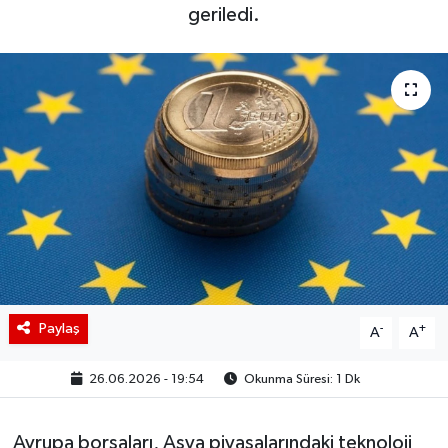
geriledi.
BIST 100 Isı Haritası
Coin Isı Haritası
Ekonomik Takvim
Kiripto Para Piyasası
Gizlilik Sözleşmesi
Hakkımızda
Paylaş
-
+
A
A
İletişim
26.06.2026 - 19:54
Okunma Süresi: 1 Dk
Avrupa borsaları, Asya piyasalarındaki teknoloji