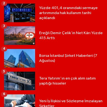
2
Yüzde 401,4 oranındaki sermaye
artırımında hak kullanım tarihi
açıklandı
3
Ereğli Demir Çelik’in Net Kârı Yüzde
415 Arttı
4
Borsa İstanbul Şirket Haberleri (7
Ağustos)
5
Tera Yatırım'ın en çok alım satım
yaptığı hisseler
6
Yeni İş İlişkisi ve Sözleşme İmzalayan
Şirketler