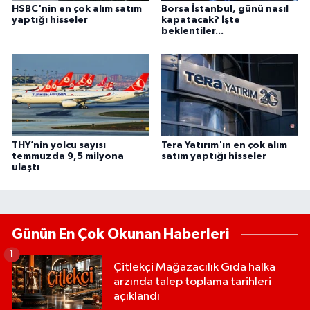
HSBC'nin en çok alım satım
Borsa İstanbul, günü nasıl
yaptığı hisseler
kapatacak? İşte
beklentiler...
THY’nin yolcu sayısı
Tera Yatırım'ın en çok alım
temmuzda 9,5 milyona
satım yaptığı hisseler
ulaştı
Günün En Çok Okunan Haberleri
1
Çitlekçi Mağazacılık Gıda halka
arzında talep toplama tarihleri
açıklandı