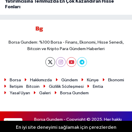
Yatırımcısına Temmuzda En Çok Kazandıran Hisse
Fonları
Borsa Gundem: %100 Borsa - Finans, Ekonomi, Hisse Senedi,
Bitcoin ve Kripto Para Gündem Haberleri
Borsa
Hakkımızda
Gündem
Künye
Ekonomi
İletişim
Bitcoin
Gizlilik Sözleşmesi
Emtia
Yasal Uyarı
Galeri
Borsa Gundem
Borsa Gundem - Copyright © 2025. Her hakkı
RSS
saklıdır.
En iyi site deneyimi sağlamak için çerezlerden