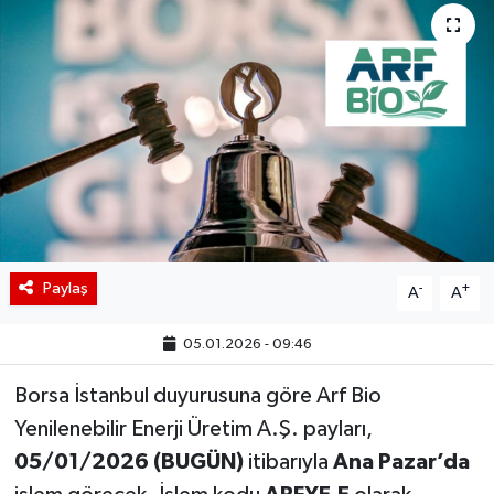
BIST 100 Isı Haritası
Coin Isı Haritası
Ekonomik Takvim
Kiripto Para Piyasası
Gizlilik Sözleşmesi
Paylaş
-
+
A
A
Hakkımızda
05.01.2026 - 09:46
İletişim
Borsa İstanbul duyurusuna göre Arf Bio
Yenilenebilir Enerji Üretim A.Ş. payları,
05/01/2026 (BUGÜN)
itibarıyla
Ana Pazar’da