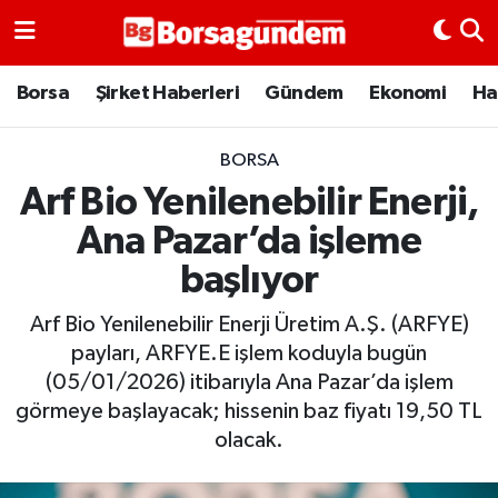
Borsa
Borsa
Şirket Haberleri
Gündem
Ekonomi
Ha
Ekonomi
BORSA
Arf Bio Yenilenebilir Enerji,
Emtia
Ana Pazar’da işleme
Galeri
başlıyor
Gündem
Arf Bio Yenilenebilir Enerji Üretim A.Ş. (ARFYE)
payları, ARFYE.E işlem koduyla bugün
Bitcoin
(05/01/2026) itibarıyla Ana Pazar’da işlem
görmeye başlayacak; hissenin baz fiyatı 19,50 TL
Şirket Haberleri
olacak.
Borsa Gundem