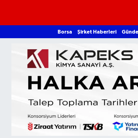
Borsa
Borsa
Şirket Haberleri
Günd
Ekonomi
Emtia
Galeri
Gündem
Bitcoin
Şirket Haberleri
Borsa Gundem