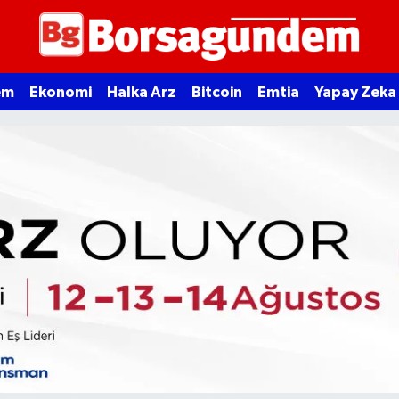
em
Ekonomi
Halka Arz
Bitcoin
Emtia
Yapay Zeka