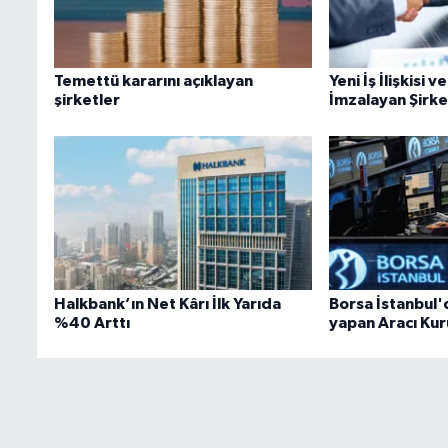
Temettü kararını açıklayan
Yeni İş İlişkisi 
şirketler
İmzalayan Şirke
Halkbank’ın Net Kârı İlk Yarıda
Borsa İstanbul'
%40 Arttı
yapan Aracı Ku