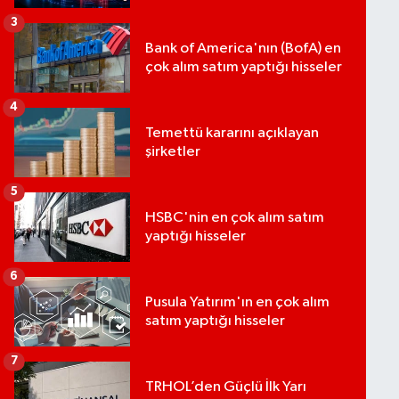
3
Bank of America'nın (BofA) en
çok alım satım yaptığı hisseler
4
Temettü kararını açıklayan
şirketler
5
HSBC'nin en çok alım satım
yaptığı hisseler
6
Pusula Yatırım'ın en çok alım
satım yaptığı hisseler
7
TRHOL’den Güçlü İlk Yarı