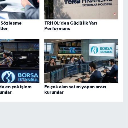
ve Sözleşme
TRHOL’den Güçlü İlk Yarı
tler
Performans
da en çok işlem
En çok alım satım yapan aracı
rumlar
kurumlar