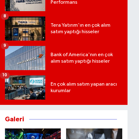
Performans
8
Tera Yatırım'ın en çok alım
satım yaptığı hisseler
9
Bank of America'nın en çok
alım satım yaptığı hisseler
10
En çok alım satım yapan aracı
kurumlar
Galeri