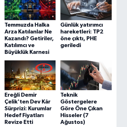
Temmuzda Halka
Günlük yatırımcı
Arza Katılanlar Ne
hareketleri: TP2
Kazandı? Getiriler,
öne çıktı, PHE
Katılımcı ve
geriledi
Büyüklük Karnesi
Ereğli Demir
Teknik
Çelik'ten Dev Kâr
Göstergelere
Sürprizi: Kurumlar
Göre Öne Çıkan
Hedef Fiyatları
Hisseler (7
Revize Etti
Ağustos)