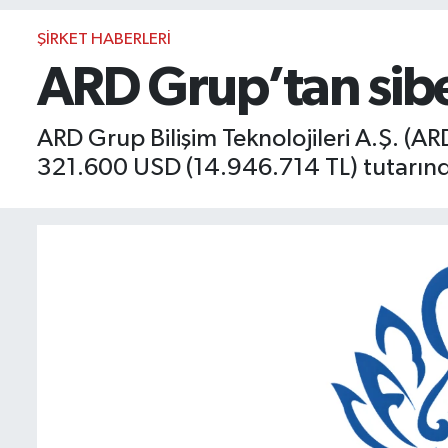
BIST 100 Isı Haritası
ŞIRKET HABERLERI
ARD Grup’tan siber
Coin Isı Haritası
ARD Grup Bilişim Teknolojileri A.Ş. (AR
Ekonomik Takvim
321.600 USD (14.946.714 TL) tutarında s
Kiripto Para Piyasası
Gizlilik Sözleşmesi
Hakkımızda
İletişim