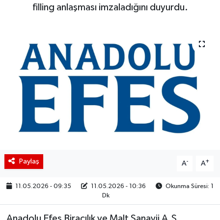
filling anlaşması imzaladığını duyurdu.
BIST 100 Isı Haritası
Coin Isı Haritası
Ekonomik Takvim
Kiripto Para Piyasası
Gizlilik Sözleşmesi
Hakkımızda
Paylaş
-
+
A
A
İletişim
11.05.2026 - 09:35
11.05.2026 - 10:36
Okunma Süresi: 1
Dk
Anadolu Efes Biracılık ve Malt Sanayii A.Ş.