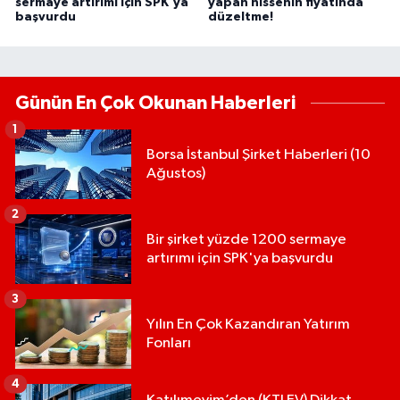
sermaye artırımı için SPK'ya
yapan hissenin fiyatında
başvurdu
düzeltme!
Günün En Çok Okunan Haberleri
1
Borsa İstanbul Şirket Haberleri (10
Ağustos)
2
Bir şirket yüzde 1200 sermaye
artırımı için SPK'ya başvurdu
3
Yılın En Çok Kazandıran Yatırım
Fonları
4