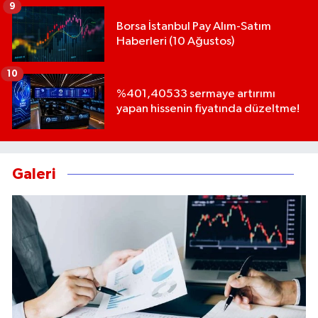
9
Borsa İstanbul Pay Alım-Satım
Haberleri (10 Ağustos)
10
%401,40533 sermaye artırımı
yapan hissenin fiyatında düzeltme!
Galeri