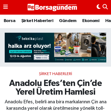
Borsa
Borsa
Şirket Haberleri
Gündem
Ekonomi
Ha
Ekonomi
Emtia
Galeri
Gündem
ŞIRKET HABERLERI
Anadolu Efes’ten Çin’de
Bitcoin
Yerel Üretim Hamlesi
Şirket Haberleri
Anadolu Efes, belirli ana bira markalarının Çin ana
Borsa Gundem
karasında yerel olarak üretilmesine yönelik toll-