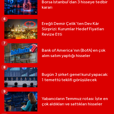
Borsa İstanbul’dan 3 hisseye tedbir
kararı
6
Ereğli Demir Çelik'ten Dev Kâr
Sürprizi: Kurumlar Hedef Fiyatları
Revize Etti
7
Bank of America'nın (BofA) en çok
alım satım yaptığı hisseler
8
Bugün 3 şirket genel kurul yapacak:
1 temettü teklifi görüşülecek
9
Yabancıların Temmuz rotası: İşte en
çok aldıkları ve sattıkları hisseler