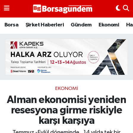
Borsa
Borsa
Şirket Haberleri
Gündem
Ekonomi
Ha
Ekonomi
Emtia
Galeri
Gündem
EKONOMI
Alman ekonomisi yeniden
Bitcoin
resesyona girme riskiyle
Şirket Haberleri
karşı karşıya
Borsa Gundem
Temmuz -Eylül döneminde , 14 yılda tek bir