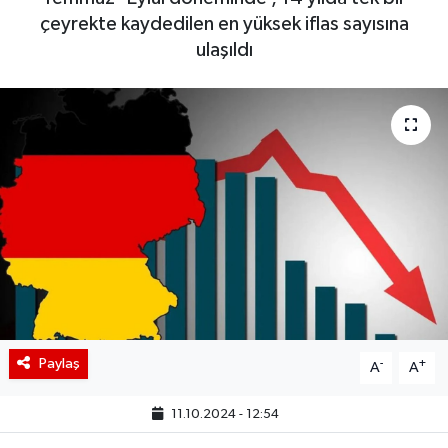
çeyrekte kaydedilen en yüksek iflas sayısına
BIST 100 Isı Haritası
ulaşıldı
Coin Isı Haritası
Ekonomik Takvim
Kiripto Para Piyasası
Gizlilik Sözleşmesi
Hakkımızda
İletişim
Paylaş
-
+
A
A
11.10.2024 - 12:54