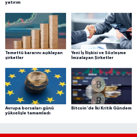
yatırım
Temettü kararını açıklayan
Yeni İş İlişkisi ve Sözleşme
şirketler
İmzalayan Şirketler
Avrupa borsaları günü
Bitcoin'de İki Kritik Gündem
yükselişle tamamladı