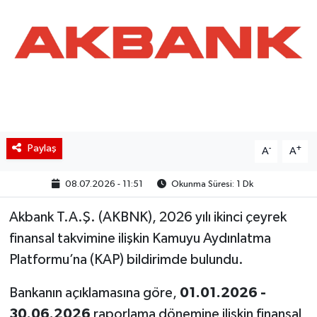
BIST 100 Isı Haritası
Coin Isı Haritası
Ekonomik Takvim
Kiripto Para Piyasası
Paylaş
-
+
A
A
Gizlilik Sözleşmesi
08.07.2026 - 11:51
Okunma Süresi: 1 Dk
Hakkımızda
Akbank T.A.Ş. (AKBNK), 2026 yılı ikinci çeyrek
finansal takvimine ilişkin Kamuyu Aydınlatma
İletişim
Platformu’na (KAP) bildirimde bulundu.
Bankanın açıklamasına göre,
01.01.2026 -
30.06.2026
raporlama dönemine ilişkin finansal