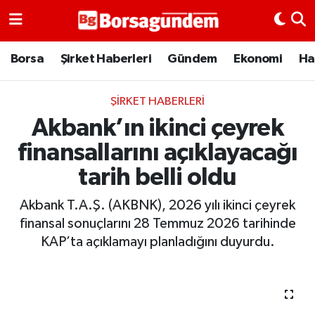
Borsa
Borsa
Şirket Haberleri
Gündem
Ekonomi
Ha
Ekonomi
ŞIRKET HABERLERI
Akbank’ın ikinci çeyrek
Emtia
finansallarını açıklayacağı
Galeri
tarih belli oldu
Gündem
Akbank T.A.Ş. (AKBNK), 2026 yılı ikinci çeyrek
finansal sonuçlarını 28 Temmuz 2026 tarihinde
Bitcoin
KAP’ta açıklamayı planladığını duyurdu.
Şirket Haberleri
Borsa Gundem