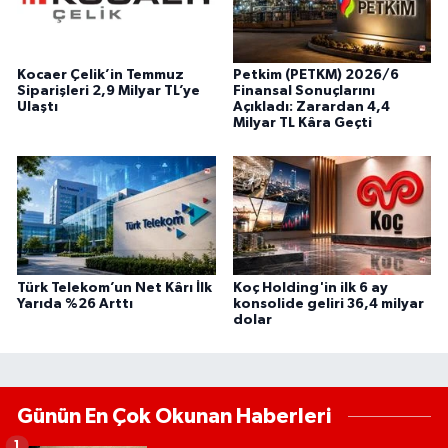
Kocaer Çelik’in Temmuz
Petkim (PETKM) 2026/6
Siparişleri 2,9 Milyar TL’ye
Finansal Sonuçlarını
Ulaştı
Açıkladı: Zarardan 4,4
Milyar TL Kâra Geçti
Türk Telekom’un Net Kârı İlk
Koç Holding'in ilk 6 ay
Yarıda %26 Arttı
konsolide geliri 36,4 milyar
dolar
Günün En Çok Okunan Haberleri
1