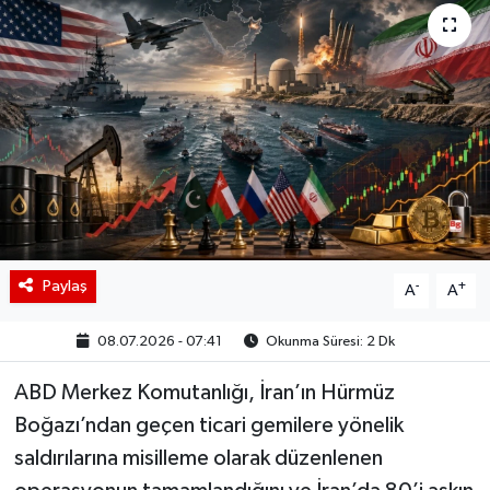
BIST 100 Isı Haritası
Coin Isı Haritası
Ekonomik Takvim
Kiripto Para Piyasası
Gizlilik Sözleşmesi
Paylaş
-
+
A
A
Hakkımızda
08.07.2026 - 07:41
Okunma Süresi: 2 Dk
İletişim
ABD Merkez Komutanlığı, İran’ın Hürmüz
Boğazı’ndan geçen ticari gemilere yönelik
saldırılarına misilleme olarak düzenlenen