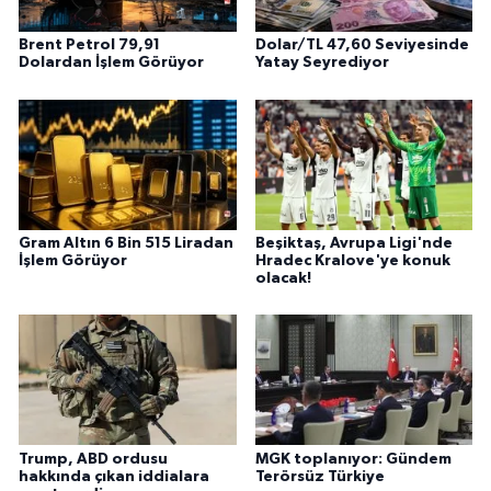
Brent Petrol 79,91
Dolar/TL 47,60 Seviyesinde
Dolardan İşlem Görüyor
Yatay Seyrediyor
Gram Altın 6 Bin 515 Liradan
Beşiktaş, Avrupa Ligi'nde
İşlem Görüyor
Hradec Kralove'ye konuk
olacak!
Trump, ABD ordusu
MGK toplanıyor: Gündem
hakkında çıkan iddialara
Terörsüz Türkiye