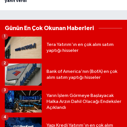
yanıt verdi
Günün En Çok Okunan Haberleri
1
Tera Yatırım'ın en çok alım satım
yaptığı hisseler
2
Bank of America'nın (BofA) en çok
alım satım yaptığı hisseler
3
Yarın İşlem Görmeye Başlayacak
Halka Arzın Dahil Olacağı Endeksler
Açıklandı
4
Yapı Kredi Yatırım'ın en çok alım