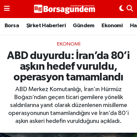
Borsa
Borsa
Şirket Haberleri
Gündem
Ekonomi
Ha
Ekonomi
EKONOMI
ABD duyurdu: İran’da 80’i
Emtia
aşkın hedef vuruldu,
Galeri
operasyon tamamlandı
Gündem
ABD Merkez Komutanlığı, İran’ın Hürmüz
Boğazı’ndan geçen ticari gemilere yönelik
Bitcoin
saldırılarına yanıt olarak düzenlenen misilleme
operasyonunun tamamlandığını ve İran’da 80’i
Şirket Haberleri
aşkın askeri hedefin vurulduğunu açıkladı.
Borsa Gundem