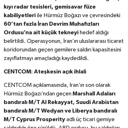
kıyı radar tesisleri, gemisavar füze
kabiliyetleri
ile Hürmüz Boğazı ve çevresindeki
60’tan fazla İran Devrim Muhafızları
Ordusu’na ait küçük tekneyi
hedef aldığı
belirtildi. Operasyonun, İran’ın uluslararası ticaret
koridorundan geçen gemilere saldırı kapasitesini
zayıflatmayı amaçladığı kaydedildi.
CENTCOM: Ateşkesin açık ihlali
CENTCOM açıklamasında, İran’ın son olarak
Hürmüz Boğazı’ndan geçen
Marshall Adaları
bandıralı M/T Al Rekayyat, Suudi Arabistan
bandıralı M/T Wedyan ve Liberya bandıralı
M/T Cyprus Prosperity
adlı üç ticari gemiye
saldırdığı öne sürüldü. ABD ordusu, bu saldırıları