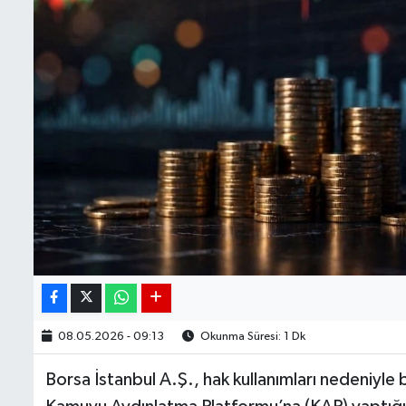
08.05.2026 - 09:13
Okunma Süresi: 1 Dk
Borsa İstanbul A.Ş., hak kullanımları nedeniyle b