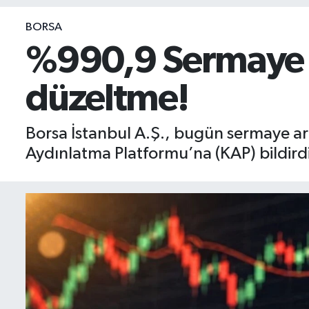
BIST 100 Isı Haritası
BORSA
%990,9 Sermaye ar
Coin Isı Haritası
düzeltme!
Ekonomik Takvim
Kiripto Para Piyasası
Borsa İstanbul A.Ş., bugün sermaye artı
Aydınlatma Platformu’na (KAP) bildirdi
Gizlilik Sözleşmesi
Hakkımızda
İletişim