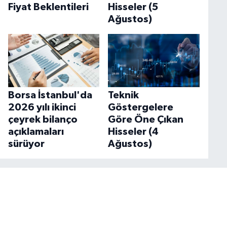
Fiyat Beklentileri
Hisseler (5
Ağustos)
Borsa İstanbul'da
Teknik
2026 yılı ikinci
Göstergelere
çeyrek bilanço
Göre Öne Çıkan
açıklamaları
Hisseler (4
sürüyor
Ağustos)