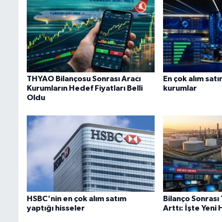
THYAO Bilançosu Sonrası Aracı
En çok alım satı
Kurumların Hedef Fiyatları Belli
kurumlar
Oldu
HSBC'nin en çok alım satım
Bilanço Sonras
yaptığı hisseler
Arttı: İşte Yeni