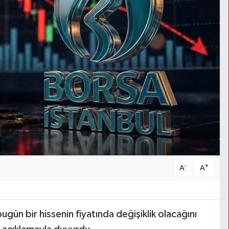
-
+
A
A
ugün bir hissenin fiyatında değişiklik olacağını