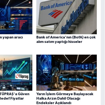
m yapan aracı
Bank of America'nın (BofA) en çok
alım satım yaptığı hisseler
ı TÜPRAŞ'a Güven
Yarın İşlem Görmeye Başlayacak
 Hedef Fiyatlar
Halka Arzın Dahil Olacağı
Endeksler Açıklandı