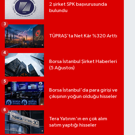
2 şirket SPK başvurusunda
bulundu
3
TÜPRAŞ’ta Net Kâr %320 Arttı
4
Borsa İstanbul Şirket Haberleri
(5 Ağustos)
5
Borsa İstanbul'da para girişi ve
çıkışının yoğun olduğu hisseler
6
Tera Yatırım'ın en çok alım
satım yaptığı hisseler