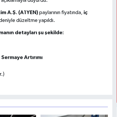
 açıklamayla duyurdu.
etim A.Ş. (A1YEN)
paylarının fiyatında,
iç
eniyle düzeltme yapıldı.
amanın detayları şu şekilde:
 Sermaye Artırımı
L
r.)