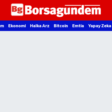
em
Ekonomi
Halka Arz
Bitcoin
Emtia
Yapay Zeka