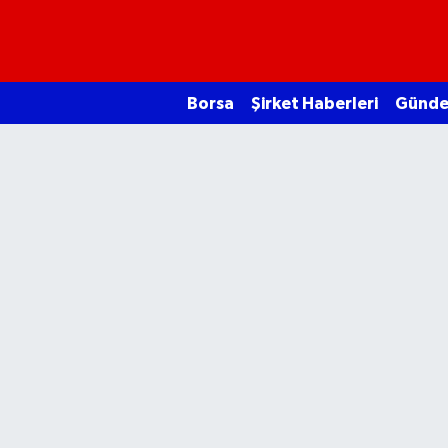
Borsa
Borsa
Şirket Haberleri
Günd
Ekonomi
Emtia
Galeri
Gündem
Bitcoin
Şirket Haberleri
Borsa Gundem