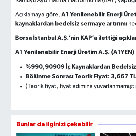
Kamuyu Aydınlatma Platformu’na (KAP) yaptığı
Açıklamaya göre,
A1 Yenilenebilir Enerji Ür
kaynaklardan bedelsiz
sermaye artırımı
ned
Borsa İstanbul A.Ş.’nin KAP’a ilettiği açıkl
A1 Yenilenebilir Enerji Üretim A.Ş. (A1YEN)
%990,90909
İç Kaynaklardan Bedelsiz
Bölünme Sonrası Teorik Fiyat: 3,667
T
(Teorik fiyat, fiyat adımına yuvarlanmamıştı
Bunlar da ilginizi çekebilir