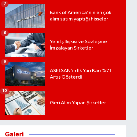
7
Bank of America'nın en çok
alım satım yaptığı hisseler
8
Yeni İş İlişkisi ve Sözleşme
İmzalayan Şirketler
9
ASELSAN’ın İlk Yarı Kârı %71
Artış Gösterdi
10
Geri Alım Yapan Şirketler
Galeri