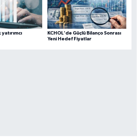
 yatırımcı
KCHOL'de Güçlü Bilanço Sonrası
Yeni Hedef Fiyatlar