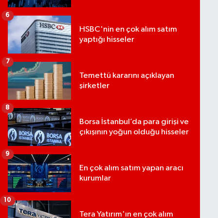
6
HSBC'nin en çok alım satım
yaptığı hisseler
7
Temettü kararını açıklayan
şirketler
8
Borsa İstanbul’da para girişi ve
çıkışının yoğun olduğu hisseler
9
En çok alım satım yapan aracı
kurumlar
10
Tera Yatırım'ın en çok alım