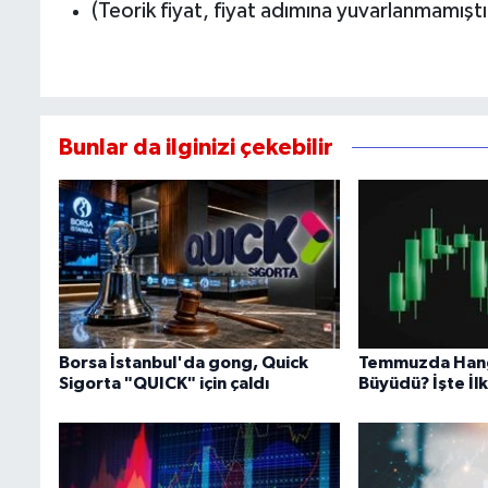
(Teorik fiyat, fiyat adımına yuvarlanmamıştı
Bunlar da ilginizi çekebilir
Borsa İstanbul'da gong, Quick
Temmuzda Hangi
Sigorta "QUICK" için çaldı
Büyüdü? İşte İl