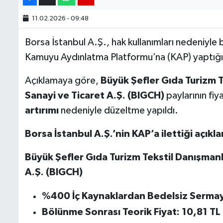
11.02.2026 - 09:48
Borsa İstanbul A.Ş., hak kullanımları nedeniyle b
Kamuyu Aydınlatma Platformu’na (KAP) yaptığı
Açıklamaya göre,
Büyük Şefler Gıda Turizm 
Sanayi ve Ticaret A.Ş.
(BIGCH)
paylarının fiy
artırımı
nedeniyle düzeltme yapıldı.
Borsa İstanbul A.Ş.’nin KAP’a ilettiği açıkl
Büyük Şefler Gıda Turizm Tekstil Danışman
A.Ş.
(BIGCH)
%400 İç Kaynaklardan Bedelsiz
Sermaye
Bölünme Sonrası Teorik Fiyat: 10,81 TL