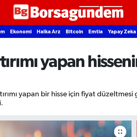
em
Ekonomi
Halka Arz
Bitcoin
Emtia
Yapay Zeka
rımı yapan hissenin
rımı yapan bir hisse için fiyat düzeltmesi 
.