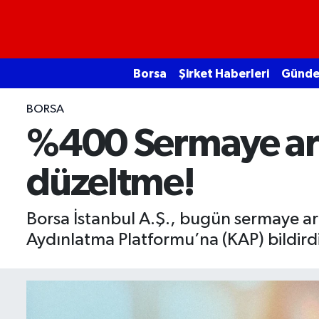
Borsa
Borsa
Şirket Haberleri
Günd
Ekonomi
BORSA
Emtia
%400 Sermaye artı
Galeri
düzeltme!
Gündem
Borsa İstanbul A.Ş., bugün sermaye artı
Bitcoin
Aydınlatma Platformu’na (KAP) bildirdi
Şirket Haberleri
Borsa Gundem