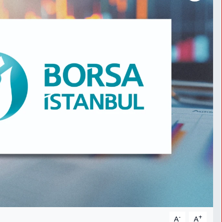
-
+
A
A