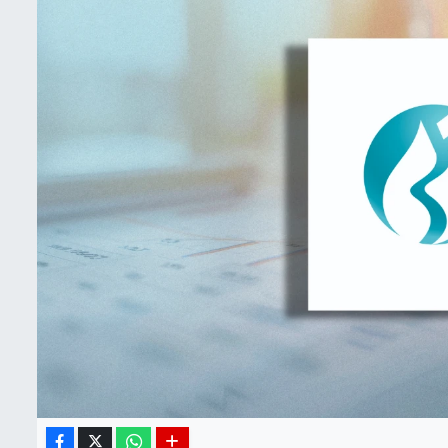
BIST 100 Isı Haritası
Coin Isı Haritası
Ekonomik Takvim
Kiripto Para Piyasası
Gizlilik Sözleşmesi
Hakkımızda
İletişim