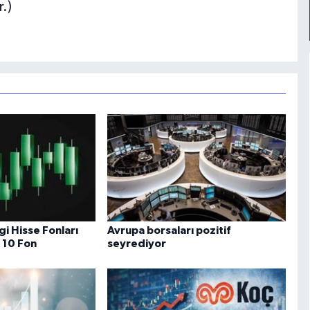
r.)
 Hisse Fonları
Avrupa borsaları pozitif
k 10 Fon
seyrediyor