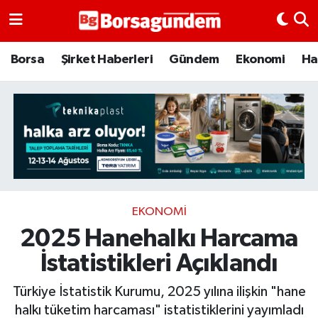
Borsa
Borsa
Şirket Haberleri
Gündem
Ekonomi
Ha
Ekonomi
Emtia
Galeri
Gündem
EKONOMI
2025 Hanehalkı Harcama
Bitcoin
İstatistikleri Açıklandı
Şirket Haberleri
Türkiye İstatistik Kurumu, 2025 yılına ilişkin "hane
Borsa Gundem
halkı tüketim harcaması" istatistiklerini yayımladı