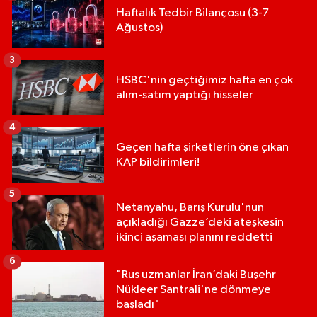
Haftalık Tedbir Bilançosu (3-7
Ağustos)
3
HSBC'nin geçtiğimiz hafta en çok
alım-satım yaptığı hisseler
4
Geçen hafta şirketlerin öne çıkan
KAP bildirimleri!
5
Netanyahu, Barış Kurulu'nun
açıkladığı Gazze’deki ateşkesin
ikinci aşaması planını reddetti
6
"Rus uzmanlar İran’daki Buşehr
Nükleer Santrali'ne dönmeye
başladı"