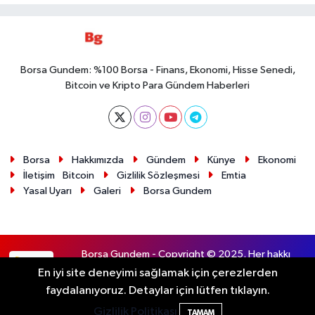
Borsa Gundem: %100 Borsa - Finans, Ekonomi, Hisse Senedi,
Bitcoin ve Kripto Para Gündem Haberleri
Borsa
Hakkımızda
Gündem
Künye
Ekonomi
İletişim
Bitcoin
Gizlilik Sözleşmesi
Emtia
Yasal Uyarı
Galeri
Borsa Gundem
Borsa Gundem - Copyright © 2025. Her hakkı
RSS
saklıdır.
En iyi site deneyimi sağlamak için çerezlerden
faydalanıyoruz. Detaylar için lütfen tıklayın.
Haber Yazılımı:
TE Bilişim
Gizlilik Politikası
TAMAM