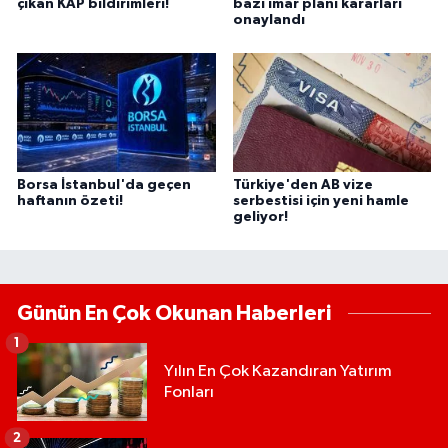
çıkan KAP bildirimleri!
bazı imar planı kararları
onaylandı
Borsa İstanbul'da geçen
Türkiye'den AB vize
haftanın özeti!
serbestisi için yeni hamle
geliyor!
Günün En Çok Okunan Haberleri
1
Yılın En Çok Kazandıran Yatırım
Fonları
2