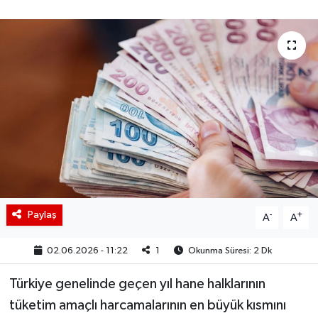
BIST 100 Isı Haritası
Coin Isı Haritası
Ekonomik Takvim
Kiripto Para Piyasası
Gizlilik Sözleşmesi
Hakkımızda
Paylaş
-
+
A
A
İletişim
02.06.2026 - 11:22
1
Okunma Süresi: 2 Dk
Türkiye genelinde geçen yıl hane halklarının
tüketim amaçlı harcamalarının en büyük kısmını