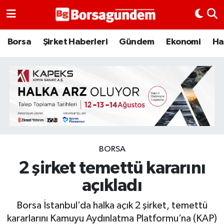
Borsa
Borsa
Şirket Haberleri
Gündem
Ekonomi
Ha
Ekonomi
Emtia
Galeri
Gündem
BORSA
2 şirket temettü kararını
Bitcoin
açıkladı
Şirket Haberleri
Borsa İstanbul’da halka açık 2 şirket, temettü
Borsa Gundem
kararlarını Kamuyu Aydınlatma Platformu’na (KAP)