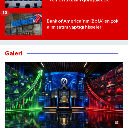
1 temettü teklifi görüşülecek
10
Bank of America'nın (BofA) en çok
alım satım yaptığı hisseler
Galeri