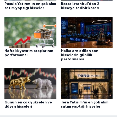
Pusula Yatırım'ın en çok alım
Borsa İstanbul’dan 2
satım yaptığı hisseler
hisseye tedbir kararı
Haftalık yatırım araçlarının
Halka arz edilen son
performansı
hisselerin günlük
performansı
Günün en çok yükselen ve
Tera Yatırım'ın en çok alım
düşen hisseleri
satım yaptığı hisseler