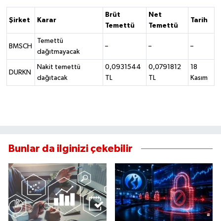
Brüt
Net
Şirket
Karar
Tarih
Temettü
Temettü
Temettü
BMSCH
–
–
–
dağıtmayacak
Nakit temettü
0,0931544
0,0791812
18
DURKN
dağıtacak
TL
TL
Kasım
Bunlar da ilginizi çekebilir