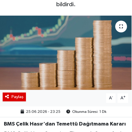
bildirdi.
BIST 100 Isı Haritası
Coin Isı Haritası
Ekonomik Takvim
Kiripto Para Piyasası
Gizlilik Sözleşmesi
Hakkımızda
Paylaş
-
+
A
A
İletişim
25.06.2026 - 23:25
Okunma Süresi: 1 Dk
BMS Çelik Hasır'dan Temettü Dağıtmama Kararı