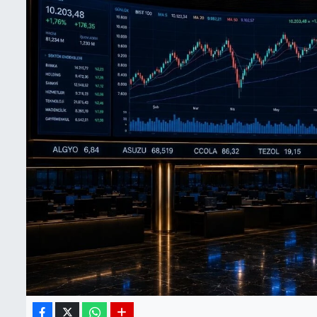
BIST 100 Isı Haritası
Coin Isı Haritası
Ekonomik Takvim
Kiripto Para Piyasası
Gizlilik Sözleşmesi
Hakkımızda
İletişim