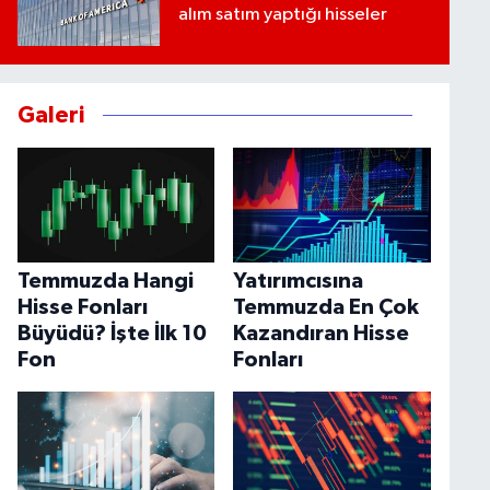
alım satım yaptığı hisseler
Galeri
Temmuzda Hangi
Yatırımcısına
Hisse Fonları
Temmuzda En Çok
Büyüdü? İşte İlk 10
Kazandıran Hisse
Fon
Fonları