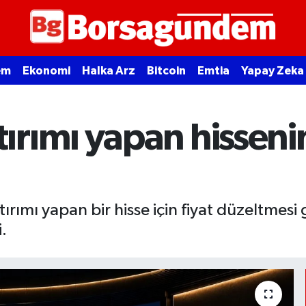
em
Ekonomi
Halka Arz
Bitcoin
Emtia
Yapay Zeka
rımı yapan hissenin
rımı yapan bir hisse için fiyat düzeltmesi 
.