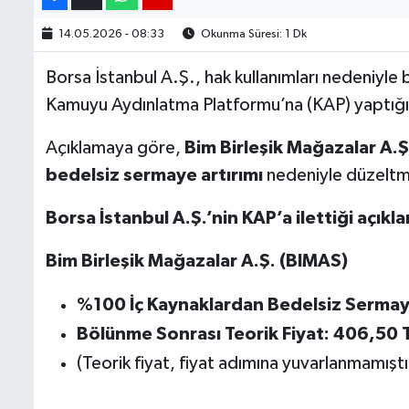
14.05.2026 - 08:33
Okunma Süresi: 1 Dk
Borsa İstanbul A.Ş., hak kullanımları nedeniyle b
Kamuyu Aydınlatma Platformu’na (KAP) yaptığı
Açıklamaya göre,
Bim Birleşik Mağazalar A.Ş
bedelsiz
sermaye artırımı
nedeniyle düzeltme
Borsa İstanbul A.Ş.’nin KAP’a ilettiği açıkl
Bim Birleşik Mağazalar A.Ş. (BIMAS)
%100
İç Kaynaklardan Bedelsiz Sermay
Bölünme Sonrası Teorik Fiyat: 406,50
(Teorik fiyat, fiyat adımına yuvarlanmamıştı