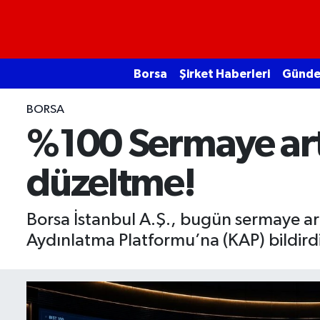
Borsa
Borsa
Şirket Haberleri
Günd
Ekonomi
BORSA
Emtia
%100 Sermaye artı
Galeri
düzeltme!
Gündem
Borsa İstanbul A.Ş., bugün sermaye artı
Bitcoin
Aydınlatma Platformu’na (KAP) bildirdi
Şirket Haberleri
Borsa Gundem