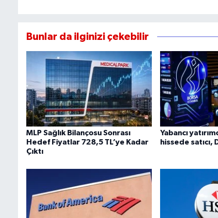
Bunlar da ilginizi çekebilir
MLP Sağlık Bilançosu Sonrası
Yabancı yatırım
Hedef Fiyatlar 728,5 TL’ye Kadar
hissede satıcı, 
Çıktı