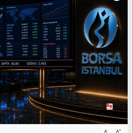
-
+
A
A