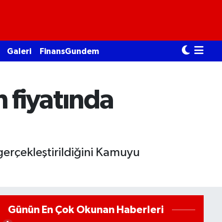
Galeri
FinansGundem
 fiyatında
gerçekleştirildiğini Kamuyu
Günün En Çok Okunan Haberleri