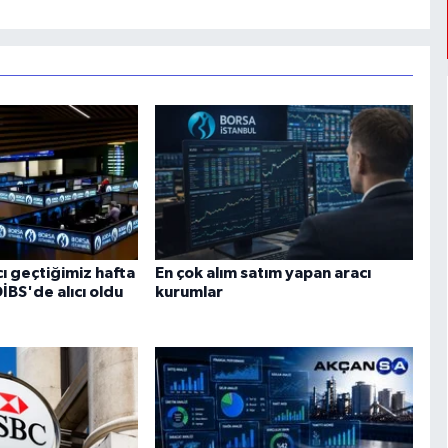
cı geçtiğimiz hafta
En çok alım satım yapan aracı
DİBS'de alıcı oldu
kurumlar