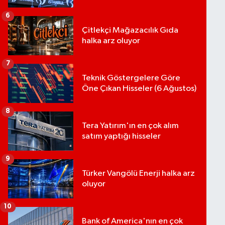
6
Çitlekçi Mağazacılık Gıda
halka arz oluyor
7
Teknik Göstergelere Göre
Öne Çıkan Hisseler (6 Ağustos)
8
Tera Yatırım'ın en çok alım
satım yaptığı hisseler
9
Türker Vangölü Enerji halka arz
oluyor
10
Bank of America'nın en çok