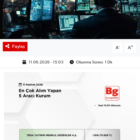
BIST 100 Isı Haritası
Coin Isı Haritası
Ekonomik Takvim
Paylaş
-
+
A
A
Kiripto Para Piyasası
11.06.2026 - 15:03
Okunma Süresi: 1 Dk
Gizlilik Sözleşmesi
Hakkımızda
İletişim