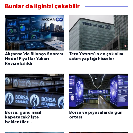
Bunlar da ilginizi çekebilir
Akçansa'da Bilanço Sonrası
Tera Yatırım'ın en çok alım
Hedef Fiyatlar Yukarı
satım yaptığı hisseler
Revize Edildi
Borsa, günü nasıl
Borsa ve piyasalarda gün
kapatacak? İşte
ortası
beklentiler...