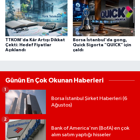
TTKOM'da Kâr Artışı Dikkat
Borsa İstanbul'da gong,
Çekti: Hedef Fiyatlar
Quick Sigorta "QUICK" için
Açıklandı
çaldı
Günün En Çok Okunan Haberleri
1
Borsa İstanbul Şirket Haberleri (6
Ağustos)
2
Bank of America'nın (BofA) en çok
alım satım yaptığı hisseler