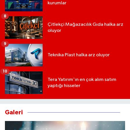
kurumlar
8
Çitlekçi Mağazacılık Gıda halka arz
oluyor
9
Teknika Plast halka arz oluyor
10
Tera Yatırım'ın en çok alım satım
yaptığı hisseler
Galeri