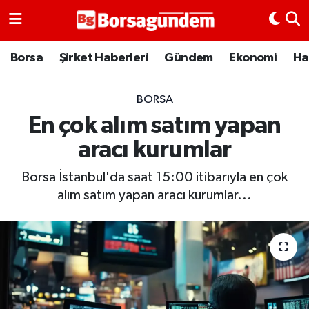
Borsa
Borsa
Şirket Haberleri
Gündem
Ekonomi
Ha
Ekonomi
BORSA
En çok alım satım yapan
Emtia
aracı kurumlar
Galeri
Borsa İstanbul'da saat 15:00 itibarıyla en çok
Gündem
alım satım yapan aracı kurumlar...
Bitcoin
Şirket Haberleri
Borsa Gundem