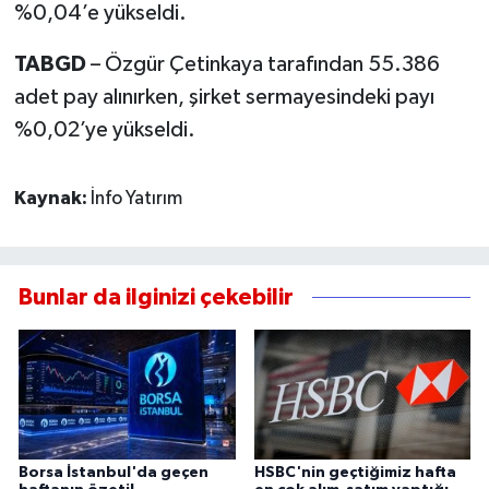
%0,04’e yükseldi.
TABGD
– Özgür Çetinkaya tarafından 55.386
adet pay alınırken, şirket sermayesindeki payı
%0,02’ye yükseldi.
Kaynak:
İnfo Yatırım
Bunlar da ilginizi çekebilir
Borsa İstanbul'da geçen
HSBC'nin geçtiğimiz hafta