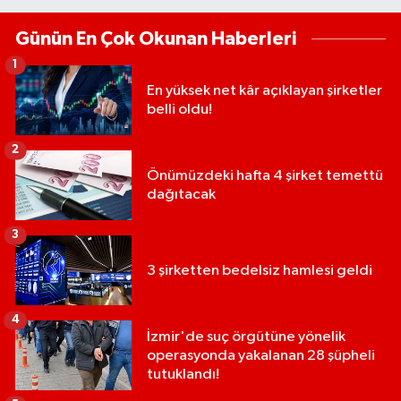
Günün En Çok Okunan Haberleri
1
En yüksek net kâr açıklayan şirketler
belli oldu!
2
Önümüzdeki hafta 4 şirket temettü
dağıtacak
3
3 şirketten bedelsiz hamlesi geldi
4
İzmir'de suç örgütüne yönelik
operasyonda yakalanan 28 şüpheli
tutuklandı!