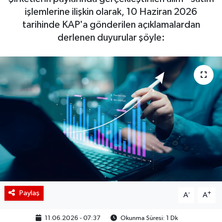
işlemlerine ilişkin olarak, 10 Haziran 2026
BIST 100 Isı Haritası
tarihinde KAP'a gönderilen açıklamalardan
derlenen duyurular şöyle:
Coin Isı Haritası
Ekonomik Takvim
Kiripto Para Piyasası
Gizlilik Sözleşmesi
Hakkımızda
İletişim
Paylaş
-
+
A
A
11.06.2026 - 07:37
Okunma Süresi: 1 Dk