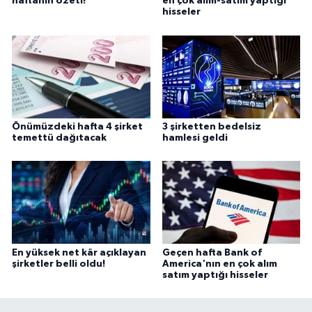
haftanın özeti!
en çok alım-satım yaptığı
hisseler
Önümüzdeki hafta 4 şirket
3 şirketten bedelsiz
temettü dağıtacak
hamlesi geldi
En yüksek net kâr açıklayan
Geçen hafta Bank of
şirketler belli oldu!
America'nın en çok alım
satım yaptığı hisseler