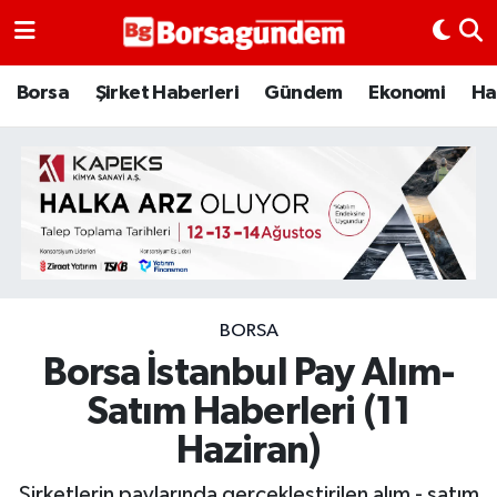
Borsa
Borsa
Şirket Haberleri
Gündem
Ekonomi
Ha
Ekonomi
Emtia
Galeri
Gündem
BORSA
Borsa İstanbul Pay Alım-
Bitcoin
Satım Haberleri (11
Şirket Haberleri
Haziran)
Borsa Gundem
Şirketlerin paylarında gerçekleştirilen alım - satım