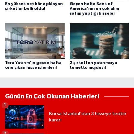
En yüksek net kâr açıklayan
Geçen hafta Bank of
şirketler belli oldu!
America'nın en çok alım
satım yaptığı hisseler
Tera Yatırım’ın geçen hafta
2 şirketten yatırımcıya
öne çıkan hisse işlemleri!
temettü müjdesi!
Günün En Çok Okunan Haberleri
1
Borsa İstanbul’dan 3 hisseye tedbir
kararı
2