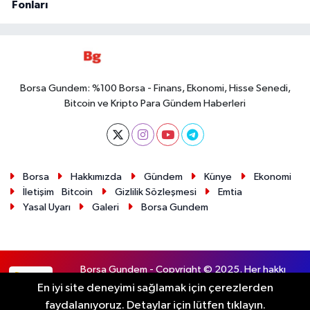
Fonları
Borsa Gundem: %100 Borsa - Finans, Ekonomi, Hisse Senedi,
Bitcoin ve Kripto Para Gündem Haberleri
Borsa
Hakkımızda
Gündem
Künye
Ekonomi
İletişim
Bitcoin
Gizlilik Sözleşmesi
Emtia
Yasal Uyarı
Galeri
Borsa Gundem
Borsa Gundem - Copyright © 2025. Her hakkı
RSS
saklıdır.
En iyi site deneyimi sağlamak için çerezlerden
faydalanıyoruz. Detaylar için lütfen tıklayın.