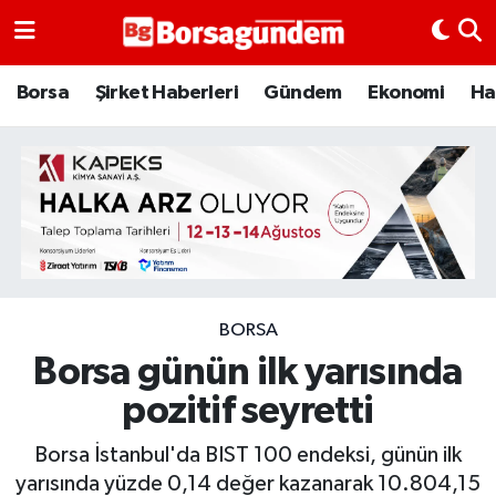
Borsa
Borsa
Şirket Haberleri
Gündem
Ekonomi
Ha
Ekonomi
Emtia
Galeri
Gündem
BORSA
Borsa günün ilk yarısında
Bitcoin
pozitif seyretti
Şirket Haberleri
Borsa İstanbul'da BIST 100 endeksi, günün ilk
Borsa Gundem
yarısında yüzde 0,14 değer kazanarak 10.804,15