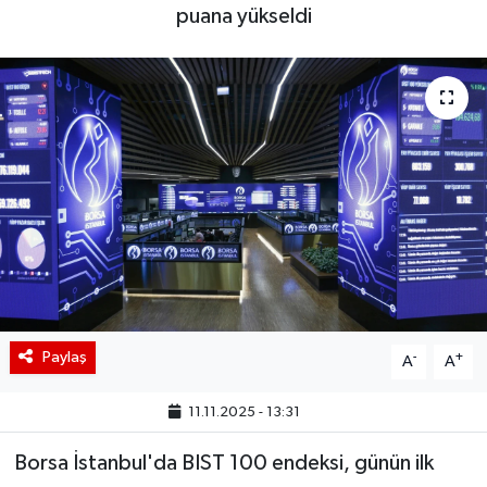
puana yükseldi
BIST 100 Isı Haritası
Coin Isı Haritası
Ekonomik Takvim
Kiripto Para Piyasası
Gizlilik Sözleşmesi
Hakkımızda
Paylaş
-
+
A
A
İletişim
11.11.2025 - 13:31
Borsa İstanbul'da BIST 100 endeksi, günün ilk