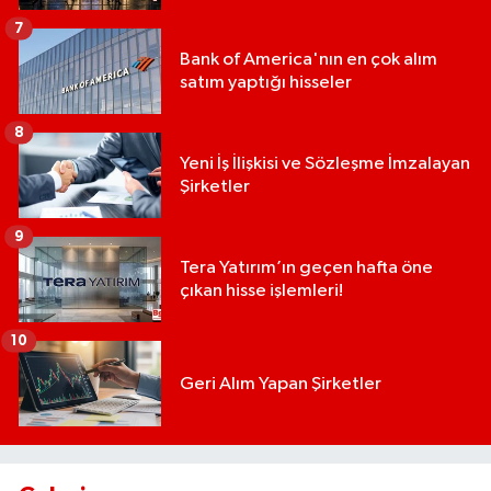
7
Bank of America'nın en çok alım
satım yaptığı hisseler
8
Yeni İş İlişkisi ve Sözleşme İmzalayan
Şirketler
9
Tera Yatırım’ın geçen hafta öne
çıkan hisse işlemleri!
10
Geri Alım Yapan Şirketler