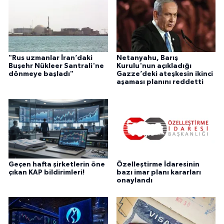
"Rus uzmanlar İran’daki
Netanyahu, Barış
Buşehr Nükleer Santrali'ne
Kurulu'nun açıkladığı
dönmeye başladı"
Gazze’deki ateşkesin ikinci
aşaması planını reddetti
Geçen hafta şirketlerin öne
Özelleştirme İdaresinin
çıkan KAP bildirimleri!
bazı imar planı kararları
onaylandı