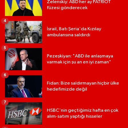
Zelenskiy: ABD her ay PATRİOT
füzesi gönderecek
4
İsrail, Batı Şeria'da Kızılay
ambulansına saldırdı
5
Pezeşkiyan: "ABD ile anlaşmaya
varmak için şu an en iyi zaman"
6
Fidan: Bize saldırmayan hiçbir ülke
hedefimizde değil
7
HSBC'nin geçtiğimiz hafta en çok
alım-satım yaptığı hisseler