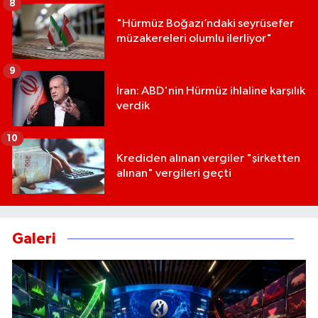
8
"Hürmüz Boğazı’ndaki seyrüsefer
müzakereleri olumlu ilerliyor"
9
İran: ABD'nin Hürmüz ihlaline karşılık
verdik
10
Krediden alınan vergiler "şirketten
alınan" vergileri geçti
Galeri