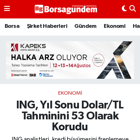
Borsa
Borsa
Şirket Haberleri
Gündem
Ekonomi
Ha
Ekonomi
Emtia
Galeri
Gündem
EKONOMI
ING, Yıl Sonu Dolar/TL
Bitcoin
Tahminini 53 Olarak
Şirket Haberleri
Korudu
Borsa Gundem
ING analistleri, kredi büyümesini frenlemeye