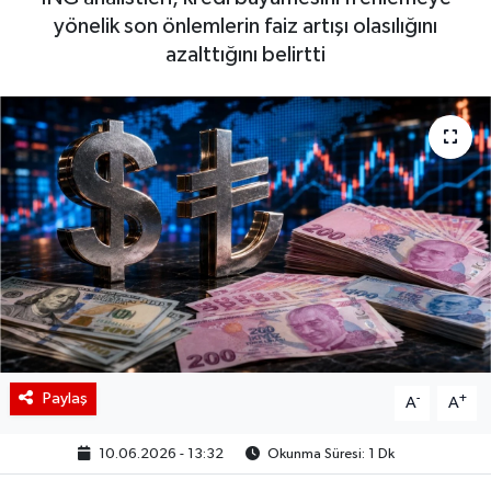
yönelik son önlemlerin faiz artışı olasılığını
BIST 100 Isı Haritası
azalttığını belirtti
Coin Isı Haritası
Ekonomik Takvim
Kiripto Para Piyasası
Gizlilik Sözleşmesi
Hakkımızda
İletişim
Paylaş
-
+
A
A
10.06.2026 - 13:32
Okunma Süresi: 1 Dk