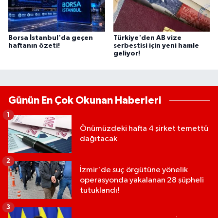
Borsa İstanbul'da geçen
Türkiye'den AB vize
haftanın özeti!
serbestisi için yeni hamle
geliyor!
Günün En Çok Okunan Haberleri
1
Önümüzdeki hafta 4 şirket temettü
dağıtacak
2
İzmir'de suç örgütüne yönelik
operasyonda yakalanan 28 şüpheli
tutuklandı!
3