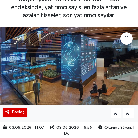
endeksinde, yatırımcı sayısı en fazla artan ve
BIST 100 Isı Haritası
azalan hisseler, son yatırımcı sayıları
Coin Isı Haritası
Ekonomik Takvim
Kiripto Para Piyasası
Gizlilik Sözleşmesi
Hakkımızda
İletişim
Paylaş
-
+
A
A
03.06.2026 - 11:07
03.06.2026 - 16:55
Okunma Süresi: 1
Dk