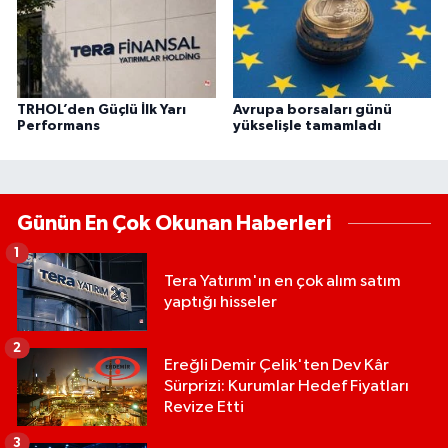
TRHOL’den Güçlü İlk Yarı
Avrupa borsaları günü
Performans
yükselişle tamamladı
Günün En Çok Okunan Haberleri
1
Tera Yatırım'ın en çok alım satım
yaptığı hisseler
2
Ereğli Demir Çelik'ten Dev Kâr
Sürprizi: Kurumlar Hedef Fiyatları
Revize Etti
3