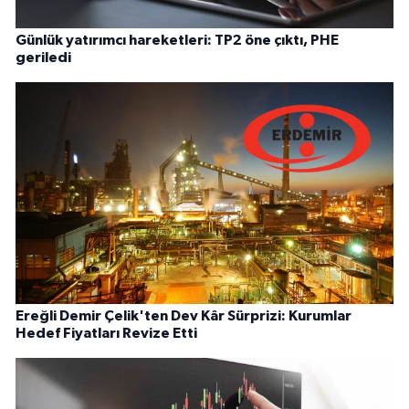
Günlük yatırımcı hareketleri: TP2 öne çıktı, PHE
geriledi
Ereğli Demir Çelik'ten Dev Kâr Sürprizi: Kurumlar
Hedef Fiyatları Revize Etti