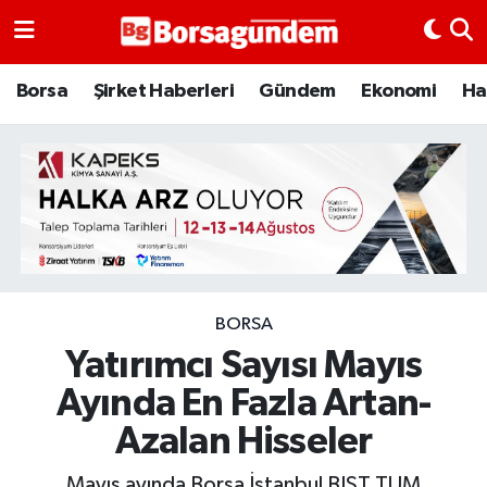
Borsa
Borsa
Şirket Haberleri
Gündem
Ekonomi
Ha
Ekonomi
Emtia
Galeri
Gündem
BORSA
Yatırımcı Sayısı Mayıs
Bitcoin
Ayında En Fazla Artan-
Şirket Haberleri
Azalan Hisseler
Borsa Gundem
Mayıs ayında Borsa İstanbul BIST TUM