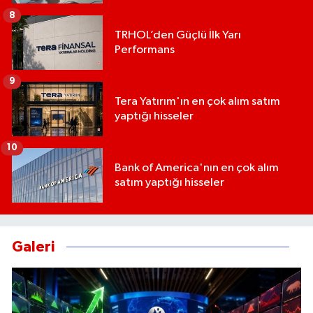
8
TRHOL’den Güçlü İlk Yarı
Performans
9
Tera Yatırım'ın en çok alım satım
yaptığı hisseler
10
Bank of America'nın en çok alım
satım yaptığı hisseler
Galeri