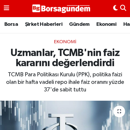
Borsa
Borsa
Şirket Haberleri
Gündem
Ekonomi
Ha
Ekonomi
EKONOMI
Uzmanlar, TCMB'nin faiz
Emtia
kararını değerlendirdi
Galeri
TCMB Para Politikası Kurulu (PPK), politika faizi
Gündem
olan bir hafta vadeli repo ihale faiz oranını yüzde
37'de sabit tuttu
Bitcoin
Şirket Haberleri
Borsa Gundem