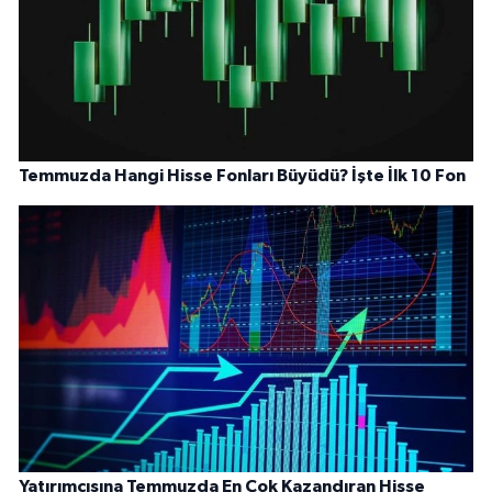
Temmuzda Hangi Hisse Fonları Büyüdü? İşte İlk 10 Fon
Yatırımcısına Temmuzda En Çok Kazandıran Hisse