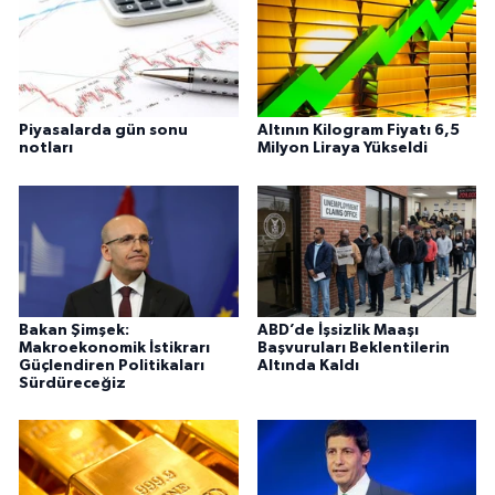
Piyasalarda gün sonu
Altının Kilogram Fiyatı 6,5
notları
Milyon Liraya Yükseldi
Bakan Şimşek:
ABD’de İşsizlik Maaşı
Makroekonomik İstikrarı
Başvuruları Beklentilerin
Güçlendiren Politikaları
Altında Kaldı
Sürdüreceğiz