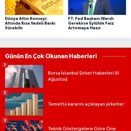
Dünya Altın Konseyi:
FT: Fed Başkanı Warsh
Altında Kısa Vadeli Baskı
Gerekirse Eylülde Faiz
Sürebilir
Artırmaya Hazır
Günün En Çok Okunan Haberleri
1
Borsa İstanbul Şirket Haberleri (6
Ağustos)
2
Temettü kararını açıklayan şirketler
3
Teknik Göstergelere Göre Öne