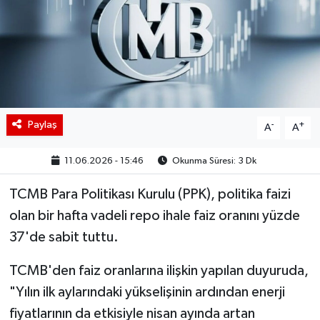
BIST 100 Isı Haritası
Coin Isı Haritası
Ekonomik Takvim
Paylaş
-
+
A
A
Kiripto Para Piyasası
11.06.2026 - 15:46
Okunma Süresi: 3 Dk
Gizlilik Sözleşmesi
TCMB Para Politikası Kurulu (PPK), politika faizi
Hakkımızda
olan bir hafta vadeli repo ihale faiz oranını yüzde
37'de sabit tuttu.
İletişim
TCMB'den faiz oranlarına ilişkin yapılan duyuruda,
"Yılın ilk aylarındaki yükselişinin ardından enerji
fiyatlarının da etkisiyle nisan ayında artan