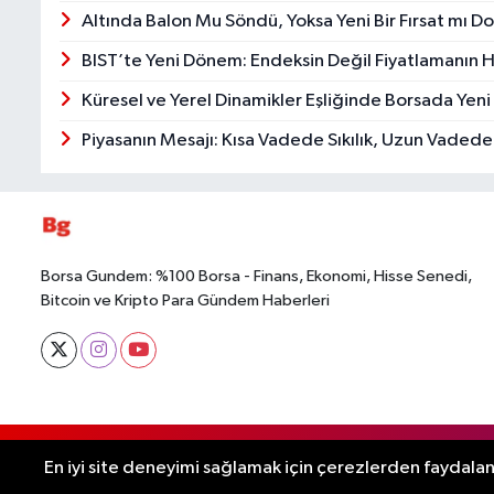
Altında Balon Mu Söndü, Yoksa Yeni Bir Fırsat mı 
BIST’te Yeni Dönem: Endeksin Değil Fiyatlamanın 
Küresel ve Yerel Dinamikler Eşliğinde Borsada Yeni
Piyasanın Mesajı: Kısa Vadede Sıkılık, Uzun Vaded
Borsa Gundem: %100 Borsa - Finans, Ekonomi, Hisse Senedi,
Bitcoin ve Kripto Para Gündem Haberleri
RSS
Borsa Gundem - Copyright © 2025. Her hakkı saklıd
En iyi site deneyimi sağlamak için çerezlerden faydalanı