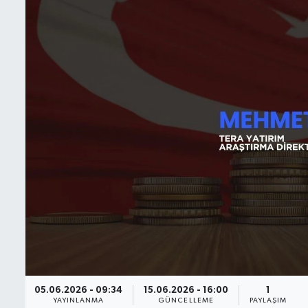
BIST 100 Isı Haritası
Coin Isı Haritası
Ekonomik Takvim
Kiripto Para Piyasası
Gizlilik Sözleşmesi
Hakkımızda
İletişim
05.06.2026 - 09:34
15.06.2026 - 16:00
1
YAYINLANMA
GÜNCELLEME
PAYLAŞIM