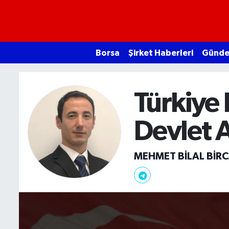
Borsa
Borsa
Şirket Haberleri
Günd
Ekonomi
Emtia
Türkiye
Galeri
Devlet A
Gündem
MEHMET BILAL BİR
Bitcoin
Şirket Haberleri
Borsa Gundem