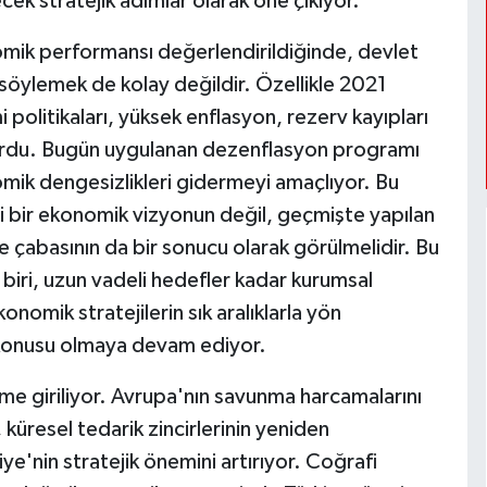
 stratejik adımlar olarak öne çıkıyor.
onomik performansı değerlendirildiğinde, devlet
ini söylemek de kolay değildir. Özellikle 2021
politikaları, yüksek enflasyon, rezerv kayıpları
doğurdu. Bugün uygulanan dezenflasyon programı
k dengesizlikleri gidermeyi amaçlıyor. Bu
ni bir ekonomik vizyonun değil, geçmişte yapılan
me çabasının da bir sonucu olarak görülmelidir. Bu
biri, uzun vadeli hedefler kadar kurumsal
konomik stratejilerin sık aralıklarla yön
a konusu olmaya devam ediyor.
 giriliyor. Avrupa'nın savunma harcamalarını
 küresel tedarik zincirlerinin yeniden
iye'nin stratejik önemini artırıyor. Coğrafi