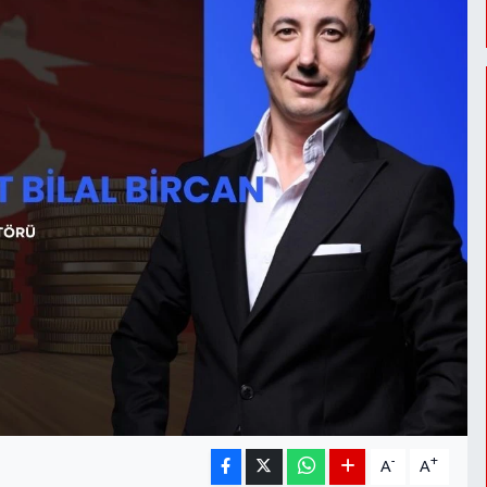
-
+
A
A