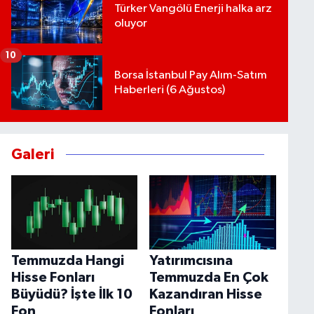
Türker Vangölü Enerji halka arz
oluyor
10
Borsa İstanbul Pay Alım-Satım
Haberleri (6 Ağustos)
Galeri
Temmuzda Hangi
Yatırımcısına
Hisse Fonları
Temmuzda En Çok
Büyüdü? İşte İlk 10
Kazandıran Hisse
Fon
Fonları