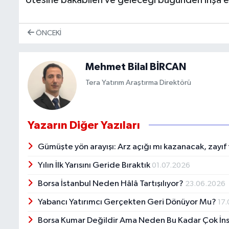
ötesine bakabilen ve geleceği bugünden inşa e
ÖNCEKI
Mehmet Bilal BİRCAN
Tera Yatırım Araştırma Direktörü
Yazarın Diğer Yazıları
Gümüşte yön arayışı: Arz açığı mı kazanacak, zayıf
Yılın İlk Yarısını Geride Bıraktık
01.07.2026
Borsa İstanbul Neden Hâlâ Tartışılıyor?
23.06.2026
Yabancı Yatırımcı Gerçekten Geri Dönüyor Mu?
17
Borsa Kumar Değildir Ama Neden Bu Kadar Çok İn