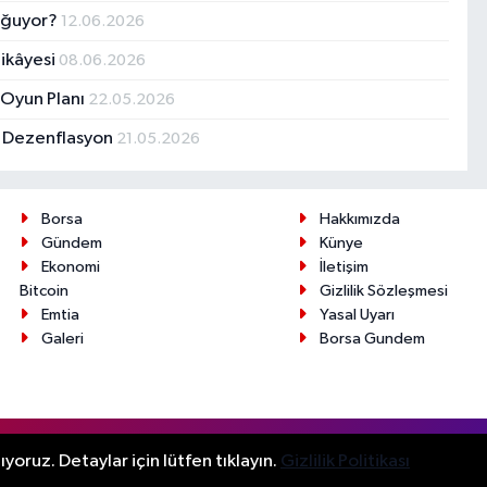
Doğuyor?
12.06.2026
Hikâyesi
08.06.2026
 Oyun Planı
22.05.2026
e Dezenflasyon
21.05.2026
Borsa
Hakkımızda
Gündem
Künye
Ekonomi
İletişim
Bitcoin
Gizlilik Sözleşmesi
Emtia
Yasal Uyarı
Galeri
Borsa Gundem
ır.
yoruz. Detaylar için lütfen tıklayın.
Gizlilik Politikası