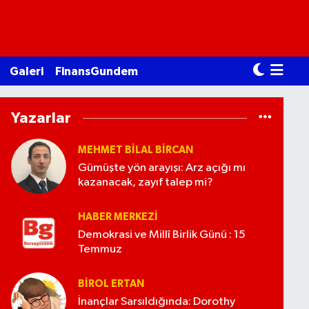
Galeri
FinansGundem
Yazarlar
MEHMET BILAL BİRCAN
Gümüşte yön arayışı: Arz açığı mı
kazanacak, zayıf talep mi?
HABER MERKEZI
Demokrasi ve Millî Birlik Günü : 15
Temmuz
BIROL ERTAN
İnançlar Sarsıldığında: Dorothy