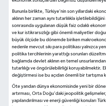
ekonomik sonuçlardan bağımsız düşünülemeyecek
Bununla birlikte, Türkiye'nin son yıllardaki ek
aklının her zaman aynı tutarlılıkla işletilebildiğ
sonrasında uygulanan düşük faiz odaklı ekonomi 
ve kur istikrarsızlığı gibi önemli maliyetler 
büyük ölçüde bu dönemde biriken makroekonomi
nedenle mevcut sıkı para politikası yalnızca ye
politika tercihlerinin yarattığı sorunları düzelt
bağlamda devlet aklının en temel unsurlarından 
tutarlılığı ve öngörülebilirliği koruyabilmektir. E
değiştirmesi ise bu açıdan önemli bir tartışm
Öte yandan dünya ekonomisinde yeni bir döneme
artırması, Orta Doğu'daki jeopolitik gelişmeler,
yapılandırılması ve enerji güvenliği konuları Türk