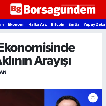
em
Ekonomi
Halka Arz
Bitcoin
Emtia
Yapay Zeka
 Ekonomisinde
klının Arayışı
CAN