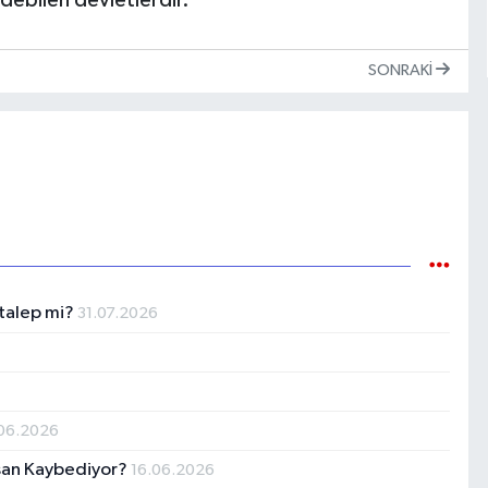
debilen devletlerdir.
SONRAKI
 talep mi?
31.07.2026
.06.2026
san Kaybediyor?
16.06.2026