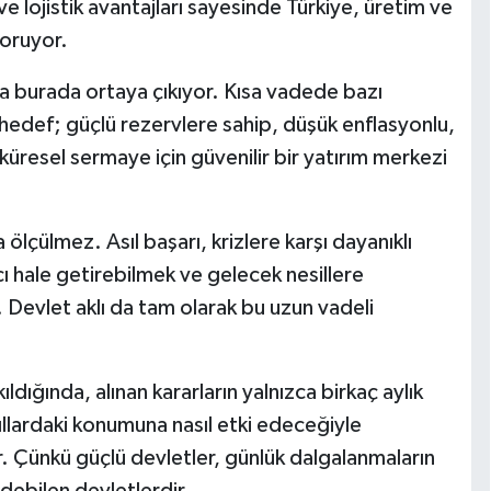
e lojistik avantajları sayesinde Türkiye, üretim ve
koruyor.
da burada ortaya çıkıyor. Kısa vadede bazı
li hedef; güçlü rezervlere sahip, düşük enflasyonlu,
üresel sermaye için güvenilir bir yatırım merkezi
lçülmez. Asıl başarı, krizlere karşı dayanıklı
cı hale getirebilmek ve gelecek nesillere
. Devlet aklı da tam olarak bu uzun vadeli
ığında, alınan kararların yalnızca birkaç aylık
ıllardaki konumuna nasıl etki edeceğiyle
r. Çünkü güçlü devletler, günlük dalgalanmaların