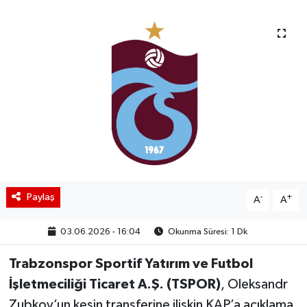
BIST 100 Isı Haritası
Coin Isı Haritası
Ekonomik Takvim
Kiripto Para Piyasası
Gizlilik Sözleşmesi
Paylaş
-
+
Hakkımızda
A
A
03.06.2026 - 16:04
Okunma Süresi: 1 Dk
İletişim
Trabzonspor Sportif Yatırım ve Futbol
İşletmeciliği Ticaret A.Ş. (TSPOR)
, Oleksandr
Zubkov’un kesin transferine ilişkin KAP’a açıklama