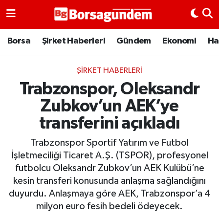
Borsa
Borsa
Şirket Haberleri
Gündem
Ekonomi
Ha
Ekonomi
ŞIRKET HABERLERI
Trabzonspor, Oleksandr
Emtia
Zubkov’un AEK’ye
Galeri
transferini açıkladı
Gündem
Trabzonspor Sportif Yatırım ve Futbol
İşletmeciliği Ticaret A.Ş. (TSPOR), profesyonel
Bitcoin
futbolcu Oleksandr Zubkov’un AEK Kulübü’ne
kesin transferi konusunda anlaşma sağlandığını
Şirket Haberleri
duyurdu. Anlaşmaya göre AEK, Trabzonspor’a 4
milyon euro fesih bedeli ödeyecek.
Borsa Gundem