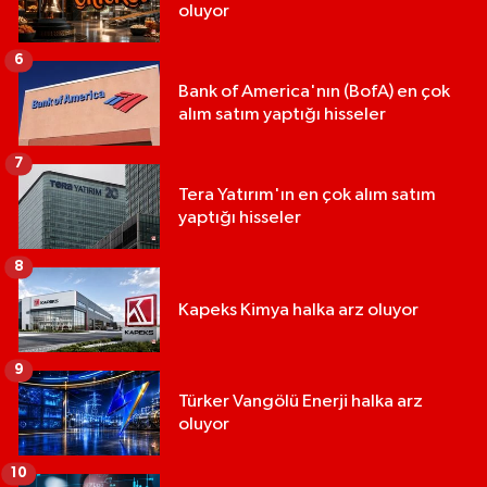
oluyor
6
Bank of America'nın (BofA) en çok
alım satım yaptığı hisseler
7
Tera Yatırım'ın en çok alım satım
yaptığı hisseler
8
Kapeks Kimya halka arz oluyor
9
Türker Vangölü Enerji halka arz
oluyor
10