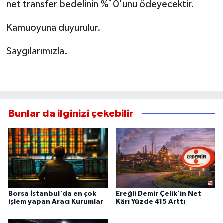
net transfer bedelinin %10'unu ödeyecektir.
Kamuoyuna duyurulur.
Saygılarımızla.
Bunlar da ilginizi çekebilir
Borsa İstanbul'da en çok
Ereğli Demir Çelik’in Net
işlem yapan Aracı Kurumlar
Kârı Yüzde 415 Arttı