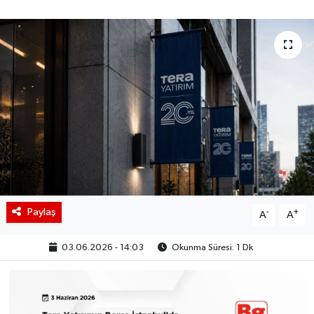
BIST 100 Isı Haritası
Coin Isı Haritası
Ekonomik Takvim
Kiripto Para Piyasası
Gizlilik Sözleşmesi
Hakkımızda
Paylaş
-
+
A
A
İletişim
03.06.2026 - 14:03
Okunma Süresi: 1 Dk