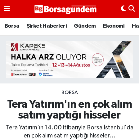
Borsa
Borsa
Şirket Haberleri
Gündem
Ekonomi
Ha
Ekonomi
Emtia
Galeri
Gündem
BORSA
Tera Yatırım'ın en çok alım
Bitcoin
satım yaptığı hisseler
Şirket Haberleri
Tera Yatırım'ın 14.00 itibarıyla Borsa İstanbul'da
Borsa Gundem
en çok alım satım yaptığı hisseler...