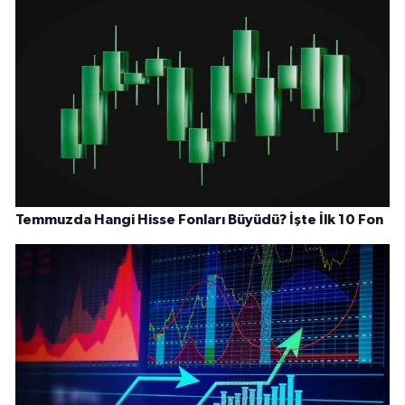
Temmuzda Hangi Hisse Fonları Büyüdü? İşte İlk 10 Fon