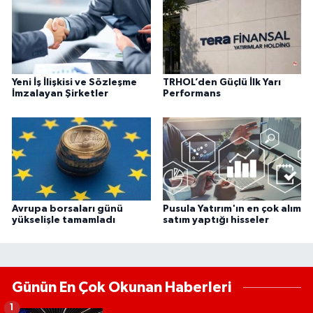
Yeni İş İlişkisi ve Sözleşme
TRHOL’den Güçlü İlk Yarı
İmzalayan Şirketler
Performans
Avrupa borsaları günü
Pusula Yatırım'ın en çok alım
yükselişle tamamladı
satım yaptığı hisseler
Günün En Çok Okunan Haberleri
1