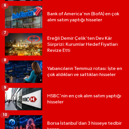
6
Bank of America'nın (BofA) en çok
alım satım yaptığı hisseler
7
Ereğli Demir Çelik'ten Dev Kâr
Sürprizi: Kurumlar Hedef Fiyatları
Revize Etti
8
Yabancıların Temmuz rotası: İşte en
çok aldıkları ve sattıkları hisseler
9
HSBC'nin en çok alım satım yaptığı
hisseler
10
Borsa İstanbul’dan 3 hisseye tedbir