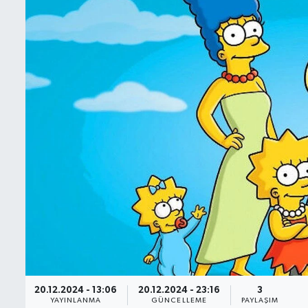
BIST 100 Isı Haritası
Coin Isı Haritası
Ekonomik Takvim
Kiripto Para Piyasası
Gizlilik Sözleşmesi
Hakkımızda
İletişim
20.12.2024 - 13:06
20.12.2024 - 23:16
3
YAYINLANMA
GÜNCELLEME
PAYLAŞIM