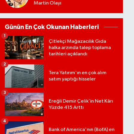
Martin Olayı
Günün En Çok Okunan Haberleri
1
Çitlekçi Mağazacılık Gıda
halka arzında talep toplama
tarihleri açıklandı
2
Tera Yatırım'ın en çok alım
satım yaptığı hisseler
3
Ereğli Demir Çelik’in Net Kârı
Yüzde 415 Arttı
4
Bank of America'nın (BofA) en