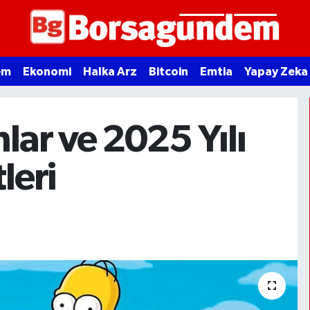
em
Ekonomi
Halka Arz
Bitcoin
Emtia
Yapay Zeka
lar ve 2025 Yılı
leri