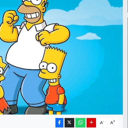
-
+
A
A