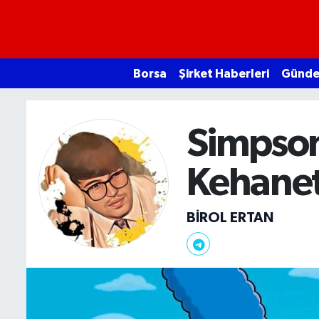
Borsa
Borsa
Şirket Haberleri
Günd
Ekonomi
Emtia
Simpson
Galeri
Kehanet
Gündem
BIROL ERTAN
Bitcoin
Şirket Haberleri
Borsa Gundem