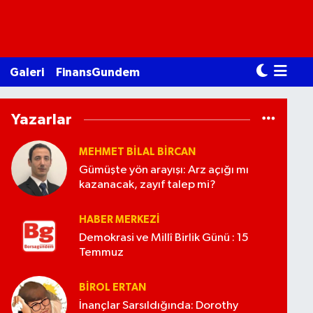
Galeri
FinansGundem
Yazarlar
MEHMET BILAL BİRCAN
Gümüşte yön arayışı: Arz açığı mı
kazanacak, zayıf talep mi?
HABER MERKEZI
Demokrasi ve Millî Birlik Günü : 15
Temmuz
BIROL ERTAN
İnançlar Sarsıldığında: Dorothy