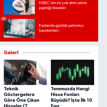
HSBC'nin en çok alım satım
yaptığı hisseler
10
Fonlarda günlük yatırımcı
hareketleri
Galeri
Teknik
Temmuzda Hangi
Göstergelere
Hisse Fonları
Göre Öne Çıkan
Büyüdü? İşte İlk 10
Hisseler (7
Fon