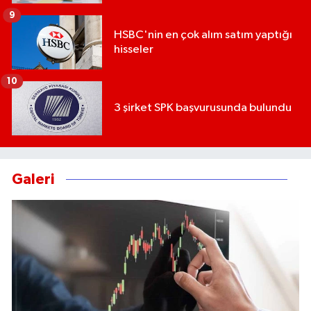
9
HSBC'nin en çok alım satım yaptığı
hisseler
10
3 şirket SPK başvurusunda bulundu
Galeri