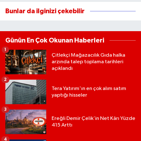
Bunlar da ilginizi çekebilir
Günün En Çok Okunan Haberleri
1
Çitlekçi Mağazacılık Gıda halka
arzında talep toplama tarihleri
açıklandı
2
Tera Yatırım'ın en çok alım satım
yaptığı hisseler
3
Ereğli Demir Çelik’in Net Kârı Yüzde
415 Arttı
4