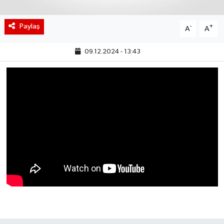
BIST 100 Isı Haritası
Paylaş
-
+
A
A
Coin Isı Haritası
09.12.2024 - 13:43
Ekonomik Takvim
Kiripto Para Piyasası
Gizlilik Sözleşmesi
Hakkımızda
İletişim