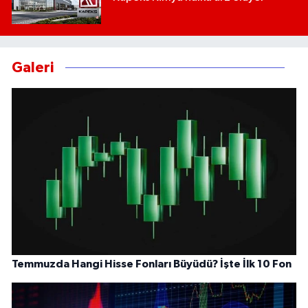
Galeri
Temmuzda Hangi Hisse Fonları Büyüdü? İşte İlk 10 Fon