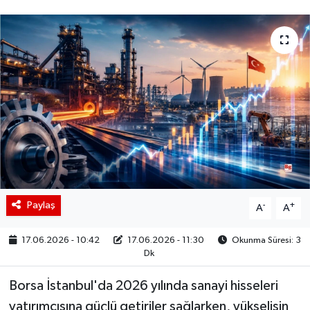
BIST 100 Isı Haritası
Coin Isı Haritası
Ekonomik Takvim
Kiripto Para Piyasası
Gizlilik Sözleşmesi
Hakkımızda
Paylaş
-
+
A
A
İletişim
17.06.2026 - 10:42
17.06.2026 - 11:30
Okunma Süresi: 3
Dk
Borsa İstanbul'da 2026 yılında sanayi hisseleri
yatırımcısına güçlü getiriler sağlarken, yükselişin