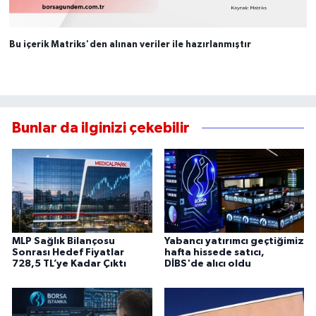
Bu içerik Matriks'den alınan veriler ile hazırlanmıştır
Bunlar da ilginizi çekebilir
MLP Sağlık Bilançosu
Yabancı yatırımcı geçtiğimiz
Sonrası Hedef Fiyatlar
hafta hissede satıcı,
728,5 TL’ye Kadar Çıktı
DİBS'de alıcı oldu