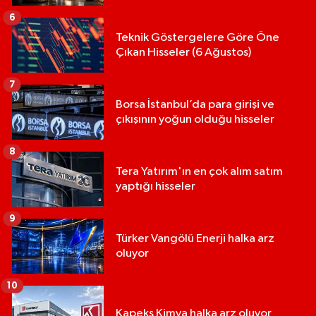
6
Teknik Göstergelere Göre Öne
Çıkan Hisseler (6 Ağustos)
7
Borsa İstanbul’da para girişi ve
çıkışının yoğun olduğu hisseler
8
Tera Yatırım'ın en çok alım satım
yaptığı hisseler
9
Türker Vangölü Enerji halka arz
oluyor
10
Kapeks Kimya halka arz oluyor