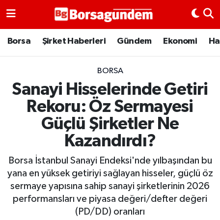
Borsa
Borsa
Şirket Haberleri
Gündem
Ekonomi
Ha
Ekonomi
BORSA
Sanayi Hisselerinde Getiri
Emtia
Rekoru: Öz Sermayesi
Galeri
Güçlü Şirketler Ne
Kazandırdı?
Gündem
Borsa İstanbul Sanayi Endeksi'nde yılbaşından bu
Bitcoin
yana en yüksek getiriyi sağlayan hisseler, güçlü öz
sermaye yapısına sahip sanayi şirketlerinin 2026
Şirket Haberleri
performansları ve piyasa değeri/defter değeri
(PD/DD) oranları
Borsa Gundem