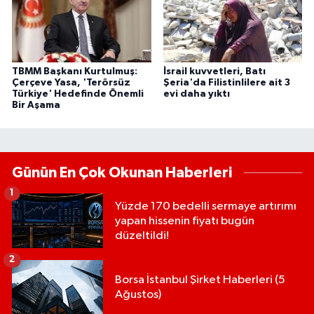
TBMM Başkanı Kurtulmuş:
İsrail kuvvetleri, Batı
Çerçeve Yasa, 'Terörsüz
Şeria'da Filistinlilere ait 3
Türkiye' Hedefinde Önemli
evi daha yıktı
Bir Aşama
Günün En Çok Okunan Haberleri
1
Yüzde 170 bedelli sermaye artırımı
yapan hissenin fiyatı bugün
düzeltildi!
2
Borsa İstanbul Şirket Haberleri (5
Ağustos)