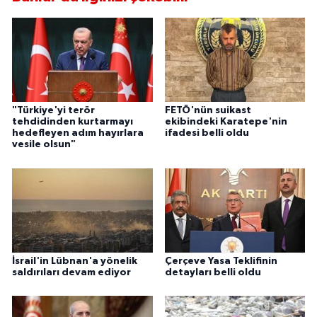
"Türkiye'yi terör
FETÖ'nün suikast
tehdidinden kurtarmayı
ekibindeki Karatepe'nin
hedefleyen adım hayırlara
ifadesi belli oldu
vesile olsun"
İsrail'in Lübnan'a yönelik
Çerçeve Yasa Teklifinin
saldırıları devam ediyor
detayları belli oldu