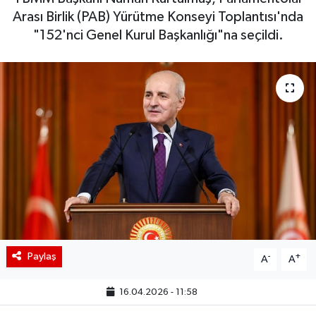
Arası Birlik (PAB) Yürütme Konseyi Toplantısı'nda
BIST 100 Isı Haritası
"152'nci Genel Kurul Başkanlığı"na seçildi.
Coin Isı Haritası
Ekonomik Takvim
Kiripto Para Piyasası
Gizlilik Sözleşmesi
Hakkımızda
İletişim
Paylaş
-
+
A
A
16.04.2026 - 11:58