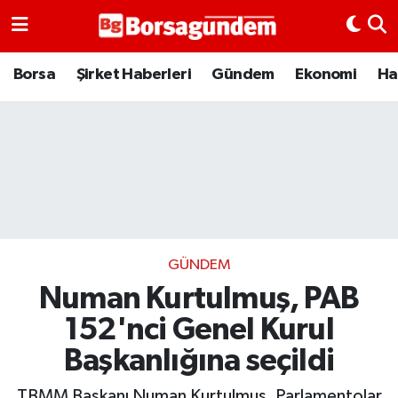
Borsa
Borsa
Şirket Haberleri
Gündem
Ekonomi
Ha
Ekonomi
Emtia
Galeri
Gündem
GÜNDEM
Numan Kurtulmuş, PAB
Bitcoin
152'nci Genel Kurul
Şirket Haberleri
Başkanlığına seçildi
Borsa Gundem
TBMM Başkanı Numan Kurtulmuş, Parlamentolar