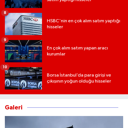
8
HSBC'nin en çok alım satım yaptığı
hisseler
9
En çok alım satım yapan aracı
kurumlar
10
Borsa İstanbul’da para girişi ve
çıkışının yoğun olduğu hisseler
Galeri