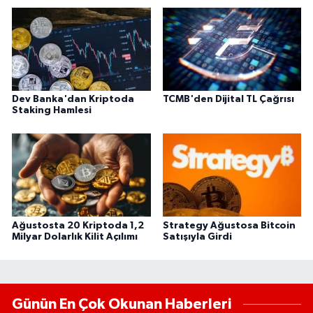
Dev Banka'dan Kriptoda
TCMB'den Dijital TL Çağrısı
Staking Hamlesi
Ağustosta 20 Kriptoda 1,2
Strategy Ağustosa Bitcoin
Milyar Dolarlık Kilit Açılımı
Satışıyla Girdi
Günün En Çok Okunan Haberleri