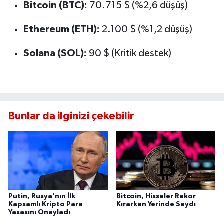
Bitcoin (BTC):
70.715 $ (%2,6 düşüş)
Ethereum (ETH):
2.100 $ (%1,2 düşüş)
Solana (SOL):
90 $ (Kritik destek)
Bunlar da ilginizi çekebilir
Putin, Rusya'nın İlk
Bitcoin, Hisseler Rekor
Kapsamlı Kripto Para
Kırarken Yerinde Saydı
Yasasını Onayladı