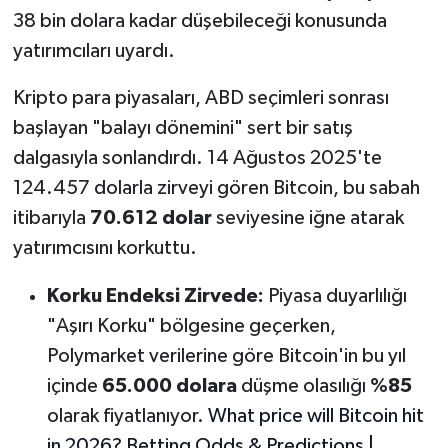
38 bin dolara kadar düşebileceği konusunda
yatırımcıları uyardı.
Kripto para piyasaları, ABD seçimleri sonrası
başlayan "balayı dönemini" sert bir satış
dalgasıyla sonlandırdı. 14 Ağustos 2025'te
124.457 dolarla zirveyi gören Bitcoin, bu sabah
itibarıyla
70.612 dolar
seviyesine iğne atarak
yatırımcısını korkuttu.
Korku Endeksi Zirvede:
Piyasa duyarlılığı
"Aşırı Korku" bölgesine geçerken,
Polymarket verilerine göre Bitcoin'in bu yıl
içinde
65.000 dolara
düşme olasılığı
%85
olarak fiyatlanıyor.
What price will Bitcoin hit
in 2026? Betting Odds & Predictions |