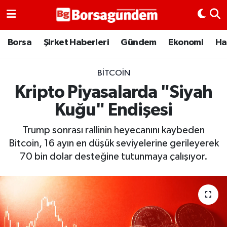
Borsa
Borsa
Şirket Haberleri
Gündem
Ekonomi
Ha
Ekonomi
BITCOIN
Kripto Piyasalarda "Siyah
Emtia
Kuğu" Endişesi
Galeri
Trump sonrası rallinin heyecanını kaybeden
Gündem
Bitcoin, 16 ayın en düşük seviyelerine gerileyerek
70 bin dolar desteğine tutunmaya çalışıyor.
Bitcoin
Şirket Haberleri
Borsa Gundem