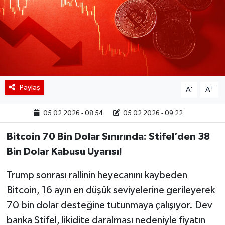
BIST 100 Isı Haritası
Coin Isı Haritası
Ekonomik Takvim
Paylaş
-
+
A
A
Kiripto Para Piyasası
05.02.2026 - 08:54
05.02.2026 - 09:22
Gizlilik Sözleşmesi
Bitcoin 70 Bin Dolar Sınırında: Stifel’den 38
Hakkımızda
Bin Dolar Kabusu Uyarısı!
İletişim
Trump sonrası rallinin heyecanını kaybeden
Bitcoin, 16 ayın en düşük seviyelerine gerileyerek
70 bin dolar desteğine tutunmaya çalışıyor. Dev
banka Stifel, likidite daralması nedeniyle fiyatın